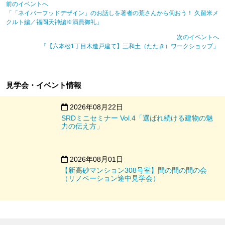
前のイベントへ
「「ネイバーフッドデザイン」のお話しを著者の荒さんから伺おう！ 久留米メ
クルト編／福岡天神編※満員御礼」
次のイベントへ
「【六本松1丁目木造戸建て】三和土（たたき）ワークショップ」
見学会・イベント情報
2026年08月22日
SRDミニセミナー Vol.4「選ばれ続ける建物の魅
力の伝え方」
2026年08月01日
【新高砂マンション308号室】間の間の間の会
（リノベーション途中見学会）