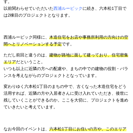
す。
以前関わらせていただいた
西浦ルービック
に続き、六本松1丁目で
は2棟目のプロジェクトとなります。
西浦ルービック同様に、
木造住宅をお店や事務所利用の方向けの空
間へとリノベーションする予定
です。
ただし前回と違うのは、
建物が路地に面して建っており、住宅密集
エリア
だということ。
いつも以上に近隣の方への配慮や、まちの中での建物の役割・バラ
ンスを考えながらのプロジェクトとなっています。
変わりゆく六本松1丁目のまちの中で、古くなった木造住宅をどう
活用すれば、近隣の方や入居者さんに受け入れていただき、後世に
残していくことができるのか。ここを大切に、プロジェクトを進め
ていきたいと考えています。
なお今回のイベントは、
六本松1丁目にお住いの方や、このエリア