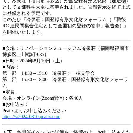
て、冷泉荘（福岡市博多区）が国登録有形文化財（建造物）
として文部科学大臣に答申されました。官報告示を経て正式
に登録される予定です。
このたび『冷泉荘：国登録有形文化財フォーラム（「戦後
RC 造民間集合住宅として全国初の登録の答申」報告会）』
を開催いたします。
■会場：リノベーションミュージアム冷泉荘（福岡県福岡市
博多区上川端町9-35）
■日時：2024年8月10日（土）
■内容：
第一部 14:30～15:10 冷泉荘：一棟見学会
第二部 15:30～18:00 冷泉荘：国登録有形文化財フォーラ
ム
■定員
会場・オンライン(Zoom配信)：各40人
■お申込み：
Peatixよりお申し込みください
https://sr2024-0810.peatix.com
以下、各開催イベントの詳細をご確認の上、お申し込みくだ