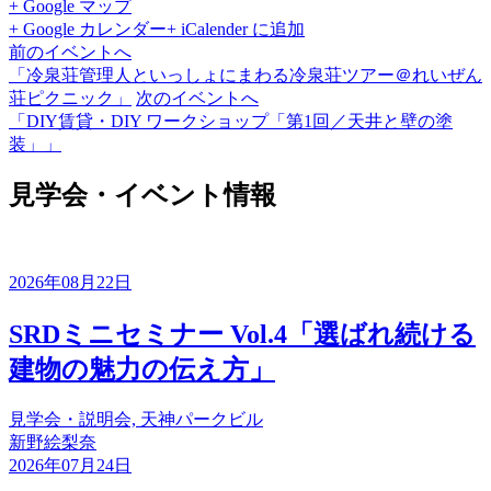
+ Google マップ
+ Google カレンダー
+ iCalender に追加
前のイベントへ
「冷泉荘管理人といっしょにまわる冷泉荘ツアー＠れいぜん
荘ピクニック」
次のイベントへ
「DIY賃貸・DIY ワークショップ「第1回／天井と壁の塗
装」」
見学会・イベント情報
2026年08月22日
SRDミニセミナー Vol.4「選ばれ続ける
建物の魅力の伝え方」
見学会・説明会, 天神パークビル
新野絵梨奈
2026年07月24日