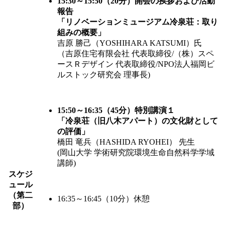
15:30～15:50（20分）開会の挨拶および活動
報告
「リノベーションミュージアム冷泉荘：取り
組みの概要」
吉原 勝己（YOSHIHARA KATSUMI）氏
（吉原住宅有限会社 代表取締役/（株）スペ
ースＲデザイン 代表取締役/NPO法人福岡ビ
ルストック研究会 理事長)
15:50～16:35（45分）特別講演１
「冷泉荘（旧八木アパート）の文化財として
の評価」
橋田 竜兵（HASHIDA RYOHEI） 先生
(岡山大学 学術研究院環境生命自然科学学域
講師)
スケジ
ュール
（第二
16:35～16:45（10分）休憩
部）