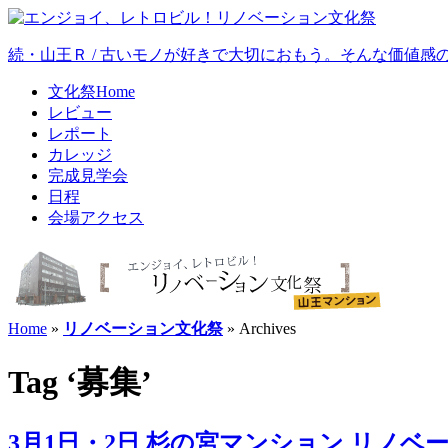
続・山王Ｒ / 古いモノが好きで大切におもう。そんな価値
文化祭Home
レビュー
レポート
カレッジ
完成見学会
日程
会場アクセス
Home
»
リノベーション文化祭
» Archives
Tag ‘募集’
3月1日・2日 杉の宮マンション リノ