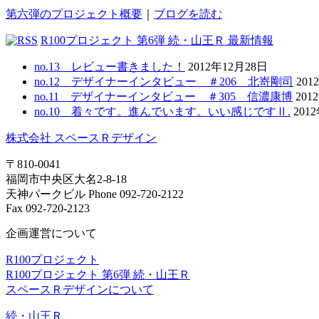
第六弾のプロジェクト概要
｜
ブログを読む
R100プロジェクト 第6弾 続・山王Ｒ 最新情報
no.13 レビュー書きました！
2012年12月28日
no.12 デザイナーインタビュー ＃206 北嵜剛司
201
no.11 デザイナーインタビュー ＃305 信濃康博
201
no.10 着々です。進んでいます。いい感じですⅡ.
201
株式会社 スペースＲデザイン
〒810-0041
福岡市中央区大名2-8-18
天神パークビル Phone 092-720-2122
Fax 092-720-2123
企画運営について
R100プロジェクト
R100プロジェクト 第6弾 続・山王Ｒ
スペースＲデザインについて
続・山王Ｒ