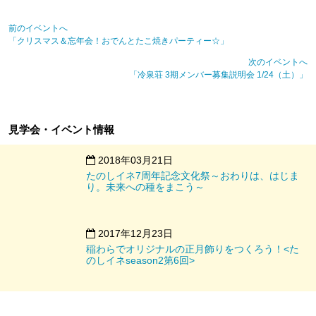
前のイベントへ
「クリスマス＆忘年会！おでんとたこ焼きパーティー☆」
次のイベントへ
「冷泉荘 3期メンバー募集説明会 1/24（土）」
見学会・イベント情報
2018年03月21日
たのしイネ7周年記念文化祭～おわりは、はじま
り。未来への種をまこう～
2017年12月23日
稲わらでオリジナルの正月飾りをつくろう！<た
のしイネseason2第6回>