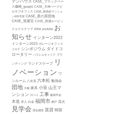
デンハウス
CASE_ブラックベー
ス藤崎_guupis
CASE_天神パークビ
ルサブオフィス
CASE_新高砂マンショ
CASE_星の原団地
ン605号室
CASE_筑紫荘
CASE_西浦ルービッ
お
クエクステリア
youtube
IREM
知らせ
インターン2022
インターン2023
ガレージオフィス
シンポジウム
ダイドコ
コロナ
ロータリー
ブラ
パラレルキャリア
リ
ランドスケープ
ンディング
ノベーション
ワ
六本松
ンルーム
勉強会
八女流
団地
山王マ
小笹
家具
大楠
工事
ンション
川べり
建築学会
福岡市
木造
花火
求人
白金
網戸
見学会
賃貸
韓国
貸会議室