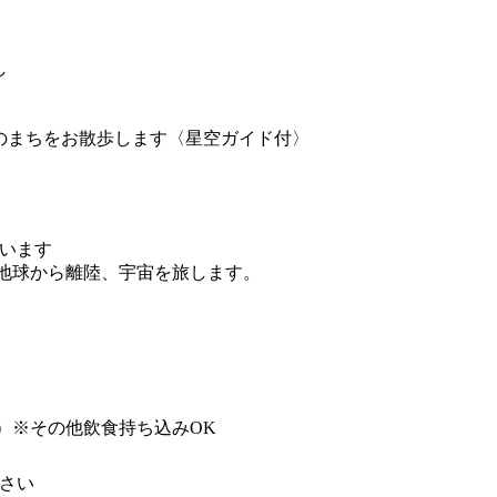
し
のまちをお散歩します〈星空ガイド付〉
います
日の地球から離陸、宇宙を旅します。
）
付）※その他飲食持ち込みOK
さい