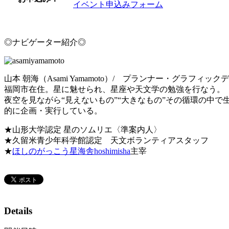
イベント申込みフォーム
◎ナビゲーター紹介◎
山本 朝海（Asami Yamamoto）/ プランナー・グラフィッ
福岡市在住。星に魅せられ、星座や天文学の勉強を行なう。
夜空を見ながら“見えないもの”“大きなもの”その循環の中
的に企画・実行している。
★山形大学認定 星のソムリエ〈準案内人〉
★久留米青少年科学館認定 天文ボランティアスタッフ
★
ほしのがっこう星海舎hoshimisha
主宰
Details