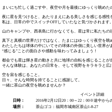
まいにち忙しく過ごす中、夜空や月を最後にゆっくり眺めた
夜に星を見つけると、あたりまえにある美しさを感じる感性
私は、日常の中でスイッチOFFしていたなと気づかされます
山のキャンプや、西表島に行かなくても、星は常に私たちの
真下と真横の世界だけではなく、たまにはゆっくり夜空を眺
わたしたちは球体の中にいてその球体の外側に美しい世界が
“感じる”ことの面白さや感動を味わってみましょう！
都会でも星は輝き星の動きと共に地球の自転を感じることが
そんな体験は、あなたの日常を、そして視野をキラキラと広
空を宙を感じること。
日々、そんな時間を持てることに感謝して。
一緒に茶山の夜空を眺めませんか？
イベント詳細
日時：
2016年2月12日20：00～22：00※途中か
場所：
茶山ゴコ：福岡市城南区茶山1-8-27