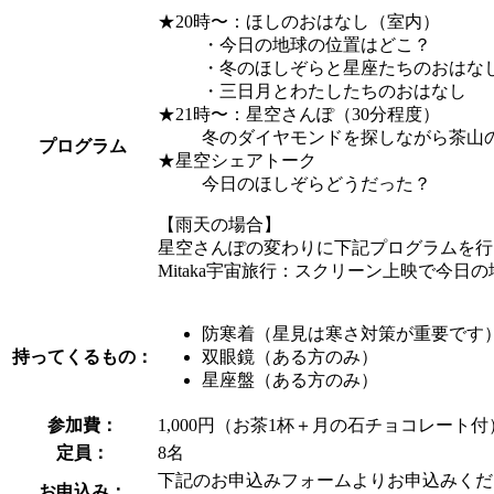
★20時〜：ほしのおはなし（室内）
・今日の地球の位置はどこ？
・冬のほしぞらと星座たちのおはな
・三日月とわたしたちのおはなし
★21時〜：星空さんぽ（30分程度）
冬のダイヤモンドを探しながら茶山
プログラム
★星空シェアトーク
今日のほしぞらどうだった？
【雨天の場合】
星空さんぽの変わりに下記プログラムを行
Mitaka宇宙旅行：スクリーン上映で今
防寒着（星見は寒さ対策が重要です
持ってくるもの：
双眼鏡（ある方のみ）
星座盤（ある方のみ）
参加費：
1,000円（お茶1杯＋月の石チョコレート
定員：
8名
下記のお申込みフォームよりお申込みくだ
お申込み：