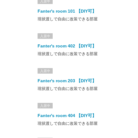
入居中
一棟全体がまちの魅力を集めた‟Creative Base “へと緩やかに生ま
れ変わっていきます。
Fanter's room 101 【DIY可】
現状渡しで自由に改装できる部屋
↑那珂川町を囲む山々をイメージしたパターンを施した406号室
「
Mountain Summer
」
入居中
↑実際の山々
Fanter's room 402 【DIY可】
現状渡しで自由に改装できる部屋
ロゴデザイン
入居中
那珂川町の形をベースに町の象徴である真ん中を流れる那珂川とあ
ふれる自然をモチーフにしました。
Fanter's room 203 【DIY可】
Life Fant!のロゴは五反田ハイツを拠点に町中をくまなく巡って感
現状渡しで自由に改装できる部屋
動・驚きを発見していただきたいという想いを込めています。
ロゴデザイン：諌山直矢（
napsac
）
入居中
Fanter's room 404 【DIY可】
五反田ハイツ
現状渡しで自由に改装できる部屋
団地スタンダード