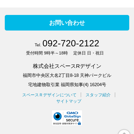
ています。「那珂川町」の地名の由来は、福岡市中心部を流れる河
川として有名な那珂川からとったと言われ「南畑ダム」や「グリー
ンピアなかがわ」など自然豊かで魅力的な場がたくさんあります
お問い合わせ
その那珂川町の市街地エリアの中心部にある五反田ハイツの周辺
は、スーパーや銀行、カフェやドラッグストア、公園や病院などま
092-720-2122
ちの都市機能が充実しています。また、那珂川町都市計画マスター
Tel.
プランによると、片縄エリアは都市軸と広域交流軸の接点であり、
受付時間
9時半～18時
定休日
日・祝日
那珂川のクリエイティブ拠点と位置付けることができると考えてい
ます
株式会社スペースRデザイン
福岡市中央区大名2丁目8-18 天神パークビル
宅地建物取引業 福岡県知事(4) 16204号
スペースＲデザインについて
スタッフ紹介
五反田ハイツオーナーからのメッセージ
サイトマップ
五反田ハイツのオーナーで「HA・RI☆KI・RI大家」こと、中西紀二
と申します。