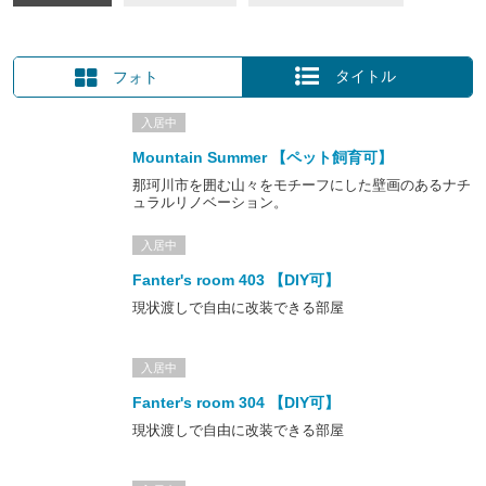
ーワードとした『Nakagawa Life Fant!（那珂川の魅力をみんなで
発掘しよう）』をテーマに五反田ハイツが那珂川の暮らしを楽しむ
拠点を目指すプロジェクトが2015年よりスタートしました。
タイトル
フォト
詳細は公式WEB「
Nakagawa Life Fant!
」にて随時更新中！
入居中
「Nakagawa Life Fant!マップ」
Mountain Summer 【ペット飼育可】
那珂川市を囲む山々をモチーフにした壁画のあるナチ
ュラルリノベーション。
『まちのかけら』を集めた“Creative Base”
入居中
↑筑紫耶馬溪をイメージしたパターンを施した305号室「
Valley
Fanter's room 403 【DIY可】
Summer
」
現状渡しで自由に改装できる部屋
↑実際の筑紫耶馬溪
プロジェクト第１弾は「まちのかけら」をテーマに住居2室のリノ
入居中
ベーションしました。
「まちのかけら」とは那珂川町の魅力を切り取ったものを指し、そ
Fanter's room 304 【DIY可】
れをデザインパーツとして空間に注ぎ込みます。
現状渡しで自由に改装できる部屋
そうすることで自然豊かな山や川、その他様々な那珂川町の魅力が
リノベーションにより五反田ハイツに集約され