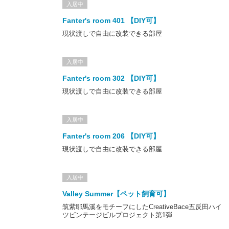
入居中
五反田ハイツは、1982年6月に建てられた集合住宅
Fanter's room 401 【DIY可】
団地スタンダードといえるフラット型の建物で四角いマッチ箱のよ
うな形状が特徴的でフラット型をベースにしながらも、階段室の縦
現状渡しで自由に改装できる部屋
型形状をアクセントとしたシンプルながらもキレのあるデザインと
なっています
入居中
この形の集合住宅は、階段室から直接各住居に行けるためプライバ
Fanter's room 302 【DIY可】
シーが守られやすく、また、階段室が同じだと生活の中で自然との
現状渡しで自由に改装できる部屋
顔を合わせる機会も多いため集合住宅ながらも住人どうしが”ご近
所さん”という感覚に近いといえます
入居中
部屋には当時の団地のデザインパーツが各所に見られ、懐かしさを
Fanter's room 206 【DIY可】
感じる室内は今日まで時を刻んできたビルだからこそ。バルコニー
現状渡しで自由に改装できる部屋
から外を眺めると約2.5kmほど先の山まで見渡すことができ、那珂
川町がもつ自然の豊かさが感じられます
入居中
Valley Summer【ペット飼育可】
筑紫耶馬溪をモチーフにしたCreativeBace五反田ハイ
那珂川町―都市軸・広域交流軸/商業業務拠点の交差点―
ツビンテージビルプロジェクト第1弾
「五反田ハイツ」がある筑紫郡那珂川町は福岡市の西南部に隣接し