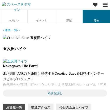
マガジン
イベント
部屋
建物
建物 一覧へ
五反田ハイツ
Nakagawa Life Fant!
那珂川町の魅力を発掘し発信するCreative Baseを目指すビンテー
ジビルプロジェクト
自然豊かな那珂川町の中心エリアにある築33年のレトロビル「五反
田ハイツ」
続きを読む
このプロジェクトは「Fantastic(驚き・感動を)」「Fan（みんな
で）」「Hunt（ハントしよう）」の3つの意味を込めた”Fant"をキ
お部屋一覧
交通アクセス
今日の五反田ハイツ