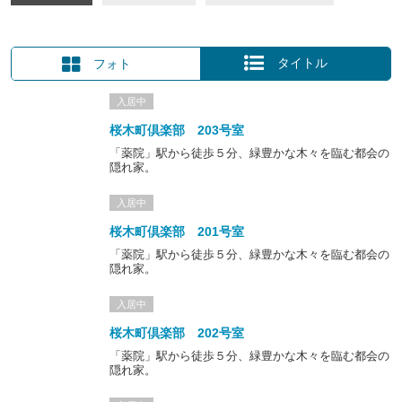
渡辺通りに繋がる、交通利便性が非常に高い場所。
そのような好立地ながら、低層の建物が静かに並ぶ一角。
桜木町倶楽部は、
都心の路地にたたずむ隠れ家
のような、ここにし
タイトル
フォト
かない雰囲気を纏っています。
入居中
時代とともに歩む
桜木町倶楽部 203号室
2010年に桜木町倶楽部と名付けてスタートをする以前、2009年ま
「薬院」駅から徒歩５分、緑豊かな木々を臨む都会の
では約60年にわたり旅館として営業をされていました。企業の指定
隠れ家。
旅館となり、割烹料理の提供をされていたこともあるそうです。さ
らにそれ以前は、博多織の機織工場として稼働されていた歴史があ
入居中
ります。
桜木町倶楽部 201号室
「薬院」駅から徒歩５分、緑豊かな木々を臨む都会の
旅館として営業されていた頃
隠れ家。
旅館営業当時の組合員章
入居中
桜木町倶楽部 202号室
この地域は、江戸時代後期から博多織の内職が行われ、そして戦後
は福岡市街地の発展とともにホテルやアパートが建つ居住環境にな
「薬院」駅から徒歩５分、緑豊かな木々を臨む都会の
隠れ家。
ったという記録があります。まさにこの建物は、時代とともに形を
変えながら、まちに根差して歩んでいます。