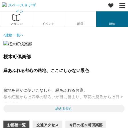
マガジン
イベント
部屋
建物
建物 一覧へ
桜木町倶楽部
緑あふれる都心の路地、ここにしかない景色
敷地を豊かに使いこなした、緑あふれるお庭。
桜や紅葉からは四季の移ろいが目に留まり、草花の息吹からは日々
の活力を。
続きを読む
周辺の敷地にも緑が多く、路地に面する建物が一体となって、この
緑あふれる景観をつくっています。
お部屋一覧
交通アクセス
今日の桜木町倶楽部
ここは西鉄「薬院」駅から東の方へ歩いて5分。そして少し歩くと