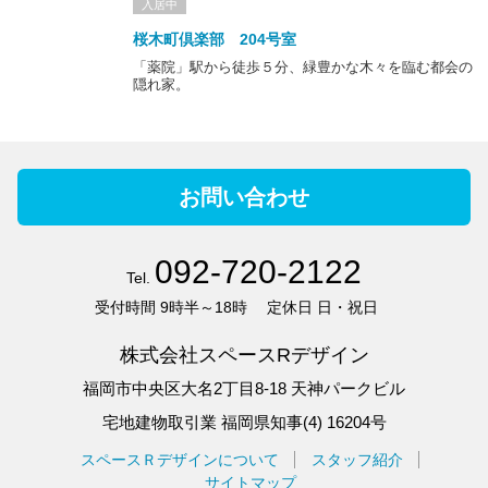
入居中
「これからもこの
建物を守っていきたい。そして多様なひとが集
桜木町倶楽部 204号室
い、愛される場に
なってほしい」と優しく語られるオーナーさん。
「薬院」駅から徒歩５分、緑豊かな木々を臨む都会の
永く受け継がれてきた歴史を大切に想いながら、これからも歩みを
隠れ家。
進めます。
小径（こみち）のオアシス
2020年10月、新たにスタートした建物のコンセプトは「小径（こ
お問い合わせ
みち）のオアシス」。
訪れる人たちの癒しと活力の源になるような、まちに愛される建物
になってほしい、という想いが込められています。
092-720-2122
Tel.
受付時間
9時半～18時
定休日
日・祝日
外観の隠れ家的佇まいと同様に、落ち着いたプライベート感溢れる
株式会社スペースRデザイン
雰囲気は、室内にも漂います。
福岡市中央区大名2丁目8-18 天神パークビル
区画内にある水廻りや、ゆったり設計された共用部など
旅館の面影を残した設備やゆとりのある共用部が生み出す、桜木町
宅地建物取引業 福岡県知事(4) 16204号
倶楽部特有の空気感があります。
スペースＲデザインについて
スタッフ紹介
今回、新しいテナントさんをお迎えするために設備や内外装を整え
サイトマップ