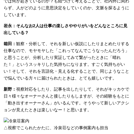
では何が起きているのか？も紐づけて考えることで、社内外に関わ
らず、人がどのように意思決定をしていくのか、文脈を探るように
しています。
岩永：そんなお2人は仕事の楽しさややりがいをどんなところに見
出している？
箱田：
観察・分析して、それを新しい仮説にしたりまとめたりする
仕事なので、モヤモヤした「これってなんでこうなったんだろう」
と思うことが、分析したり実証してみて繋がったときに「晴れ
た！」というスッキリした気持ちになります。すごく気持ちがい
い！そして、それを言語化・見える化することで、同じようなこと
で悩んでいる方々に届けられたときは、とても嬉しいです。
新野：
視察対応をしたり、記事を出したりして、それがキッカケで
日々様々なオーナーさんと接したりもしますが、その経験をもとに
「動き出すオーナーさん」がいるんです。そうやって新しいアクシ
ョンが見えたときは楽しいなー！と思います。
△視察でこられたかたに、冷泉荘などの事例案内も担当