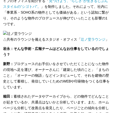
イプのオフィスを紹介する「
見つけよう、“らしさ”が生きるじぶん
スタイルの“シゴトバ”。
」を制作しました。それによって、社内に
「事業系・SOHO系の物件としても価値がある」という認知に繋が
り、そのような物件のプロデュースが伸びていったことも影響の1
つです。
△共有のラウンジを備えるスタジオ・オフィス「
辻ノ堂ラウンジ
」
岩永：そんな学術・広報チームはどんなお仕事をしているのでしょ
う？
新野：
プロデュースのお手伝いをさせていただくことになった物件
の現地へ足を運び、オーナーさんに「建築した頃のこと」「まちの
こと」「オーナーの物語」などインタビューして、それを建物の歴
史として蓄積し、発信していくためのWEBや印刷物をつくる仕事を
しています。
箱田：
蓄積されたデータやアーカイブから、どの物件でどんなこと
が起きているか、共通点はないかと分析しています。また、ホーム
ページも分析して改善点を発見したり、ページごとの傾向を分析し