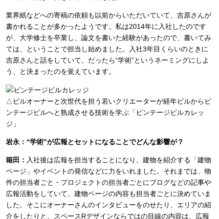
業界紙などへの寄稿の依頼も以前からいただいていて、吉原さんが
書かれることが多かったようです。私は2014年に入社したのです
が、大学修士を卒業し、論文を書いた経験があったので、書いてみ
ては、ということで担当し始めました。入社3年目くらいのときに
吉原さんと話をしていて、だったら“学術”というネーミングにしよ
う、と決まったのを覚えています。
△ビルオーナーと次世代を担う若いクリエーターが経年ビルからビ
ンテージビルへと熟成させる技術を学ぶ「ビンテージビルカレッ
ジ」
岩永：“学術”が広報とセットになることでどんな影響が？
箱田：
入社後は広報を担当することになり、建物を紹介する「建物
ページ」やイベントの発信などに力をいれました。それまでは、物
件の担当者ごと・プロジェクトの担当者ごとにブログなどの記事や
広報活動をしていて、建物ページの内容も担当者ごとに決めていま
した。そこにオーナーさんのインタビューをのせたり、エリアの紹
介をしたりと、スペースRデザインならではの目線の内容は、広報