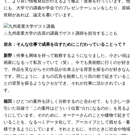
て、より良い情報発信が行えるよう修正・改善を行っています。他
にも、大学での講義や学会でのプレゼンテーションをしたり、原稿
依頼があれば、論文を書いています。
△九州産業大学の吉原の講義でゲスト講師を担当することも
岩永：そんな仕事で成果を出すためにこだわっていることって？
新野：
何事も興味を持って観察するようになりました。小さい頃は
画家になるって私言っていて（笑）。今でも美術館に行くのが好き
で、作品を見ながらその作品が出来上がる背景を探るのが好きなん
です。同じように、まちの広告を観察したり目の前で起きているこ
との背景を探るようなクセができ、それが仕事に活かされていま
す。
箱田：
ひとつの案件を詳しく分析するのと合わせて、もう少し一歩
引いた目線で「この案件はどういう位置づけになるのか」を見るよ
うにしています。そのために、オーナーさんのことや建物で起きて
いることを、なるべくデータ化して、アーカイブとして残せる・蓄
積できるようにしています。それとともに、そのときに社会や地域