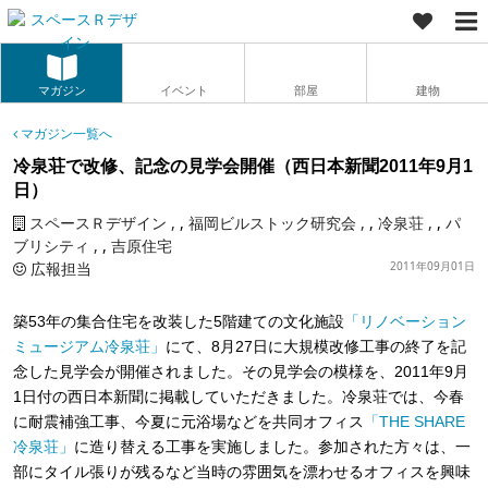
マガジン
イベント
部屋
建物
マガジン一覧へ
冷泉荘で改修、記念の見学会開催（西日本新聞2011年9月1
日）
スペースＲデザイン
,
福岡ビルストック研究会
,
冷泉荘
,
パ
ブリシティ
,
吉原住宅
広報担当
2011年09月01日
築53年の集合住宅を改装した5階建ての文化施設
「リノベーション
ミュージアム冷泉荘」
にて、8月27日に大規模改修工事の終了を記
念した見学会が開催されました。その見学会の模様を、2011年9月
1日付の西日本新聞に掲載していただきました。冷泉荘では、今春
に耐震補強工事、今夏に元浴場などを共同オフィス
「THE SHARE
冷泉荘」
に造り替える工事を実施しました。参加された方々は、一
部にタイル張りが残るなど当時の雰囲気を漂わせるオフィスを興味