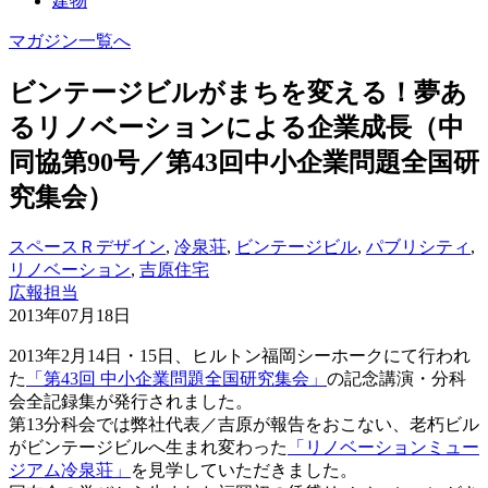
建物
マガジン一覧へ
ビンテージビルがまちを変える！夢あ
るリノベーションによる企業成長（中
同協第90号／第43回中小企業問題全国研
究集会）
スペースＲデザイン
,
冷泉荘
,
ビンテージビル
,
パブリシティ
,
リノベーション
,
吉原住宅
広報担当
2013年07月18日
2013年2月14日・15日、ヒルトン福岡シーホークにて行われ
た
「第43回 中小企業問題全国研究集会」
の記念講演・分科
会全記録集が発行されました。
第13分科会では弊社代表／吉原が報告をおこない、老朽ビル
がビンテージビルへ生まれ変わった
「リノベーションミュー
ジアム冷泉荘」
を見学していただきました。