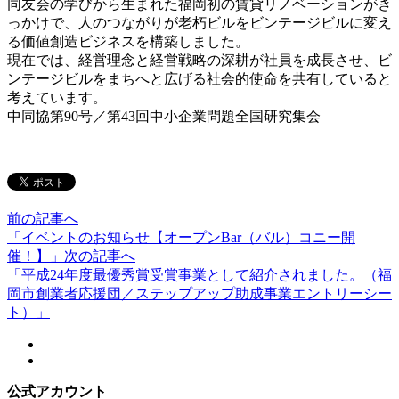
同友会の学びから生まれた福岡初の賃貸リノベーションがき
っかけで、人のつながりが老朽ビルをビンテージビルに変え
る価値創造ビジネスを構築しました。
現在では、経営理念と経営戦略の深耕が社員を成長させ、ビ
ンテージビルをまちへと広げる社会的使命を共有していると
考えています。
中同協第90号／第43回中小企業問題全国研究集会
前の記事へ
「イベントのお知らせ【オープンBar（バル）コニー開
催！】」
次の記事へ
「平成24年度最優秀賞受賞事業として紹介されました。（福
岡市創業者応援団／ステップアップ助成事業エントリーシー
ト）」
公式アカウント