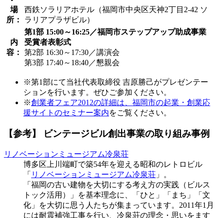
場
西鉄ソラリアホテル（福岡市中央区天神2丁目2-42 ソ
所：
ラリアプラザビル）
第1部 15:00～16:25／福岡市ステップアップ助成事業
内
受賞者表彰式
容：
第2部 16:30～17:30／講演会
第3部 17:40～18:40／懇親会
※第1部にて当社代表取締役 吉原勝己がプレゼンテー
ションを行います。ぜひご参加ください。
※
創業者フェア2012の詳細は、福岡市の起業・創業応
援サイトのセミナー案内
をご覧ください。
【参考】 ビンテージビル創出事業の取り組み事例
リノベーションミュージアム冷泉荘
博多区上川端町で築54年を迎える昭和のレトロビル
「
リノベーションミュージアム冷泉荘
」。
「福岡の古い建物を大切にする考え方の実践（ビルス
トック活用）」を基本理念に、「ひと」「まち」「文
化」を大切に思う人たちが集まっています。2011年1月
には耐震補強工事を行い、冷泉荘の理念・思いをます