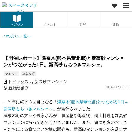
マガジン
イベント
部屋
建物
マガジン一覧へ
【開催レポート】津奈木(熊本県葦北郡)と新高砂マンショ
ンがつながった1日。新高砂もちつきマルシェ。
マルシェ
津奈木町
トピックス
,
新高砂マンション
新野絵梨奈
2024年12月25日
一昨年に続き３回目となる「
津奈木(熊本県葦北郡)とつながる1日～
新高砂もちつきマルシェ～
」が開催されました。
津奈木町の方々や農家さんが、農産物や海産物、郷土料理を新高砂
マンションに持ってきてくださいました。また、餅つき隊のお母さ
んたちによる餅つきとお餅の販売も。新高砂マンションの入居テナ