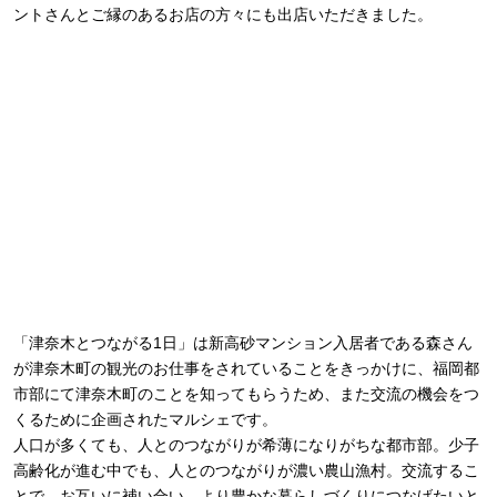
ントさんとご縁のあるお店の方々にも出店いただきました。
「津奈木とつながる1日」は新高砂マンション入居者である森さん
が津奈木町の観光のお仕事をされていることをきっかけに、福岡都
市部にて津奈木町のことを知ってもらうため、また交流の機会をつ
くるために企画されたマルシェです。
人口が多くても、人とのつながりが希薄になりがちな都市部。少子
高齢化が進む中でも、人とのつながりが濃い農山漁村。交流するこ
とで、お互いに補い合い、より豊かな暮らしづくりにつなげたいと