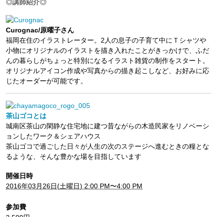
◎講師紹介◎
Curognac/原曜子さん
福岡在住のイラストレーター。2人の息子の子育て中にＴシャツや
小物にオリジナルのイラストを描き入れたことがきっかけで、ふだ
んの暮らしがちょっと特別になるイラスト雑貨の制作をスタート。
オリジナルアイコン作成や写真からの描き起こしなど、お好みに応
じたオーダーが可能です。
茶山ゴコとは
城南区茶山の閑静な住宅地に建つ昔ながらの木造民家をリノベーシ
ョンしたワーク＆シェアハウス
茶山ゴコで過ごした日々が人生の次のステージへ進むときの糧とな
るような、そんな豊かな場を目指しています
開催日時
2016年03月26日(土曜日) 2:00 PM〜4:00 PM
参加費