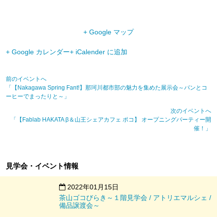
+ Google マップ
+ Google カレンダー
+ iCalender に追加
前のイベントへ
「【Nakagawa Spring Fant!】那珂川都市部の魅力を集めた展示会～パンとコ
ーヒーでまったりと～」
次のイベントへ
「【Fablab HAKATA β＆山王シェアカフェ ポコ】 オープニングパーティー開
催！」
見学会・イベント情報
2022年01月15日
茶山ゴコびらき～１階見学会 / アトリエマルシェ /
備品譲渡会～