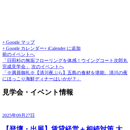
+ Google マップ
+ Google カレンダー
+ iCalender に追加
前のイベントへ
「日田杉の無垢フローリングを体感！ウイングコート次郎丸
完成見学会」
次のイベントへ
「※満員御礼※【清川夜ぶら】五島の食材を堪能。清川の夜
にほっこり海鮮ディナーはいかが？」
見学会・イベント情報
2025年09月27日
【登壇・出展】賃貸経営＋相続対策 大