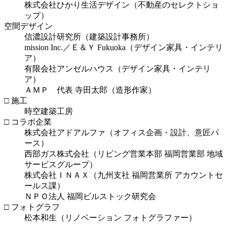
株式会社ひかり生活デザイン（不動産のセレクトショ
ップ）
空間デザイン
信濃設計研究所（建築設計事務所）
mission Inc.／Ｅ＆Ｙ Fukuoka（デザイン家具・インテリ
ア）
有限会社アンゼルハウス（デザイン家具・インテリ
ア）
ＡＭＰ 代表 寺田太郎（造形作家）
□ 施工
時空建築工房
□ コラボ企業
株式会社アドアルファ（オフィス企画・設計、意匠パ
ース）
西部ガス株式会社（リビング営業本部 福岡営業部 地域
サービスグループ）
株式会社ＩＮＡＸ（九州支社 福岡営業所 アカウントセ
ールス課）
ＮＰＯ法人 福岡ビルストック研究会
□ フォトグラフ
松本和生（リノベーション フォトグラファー）