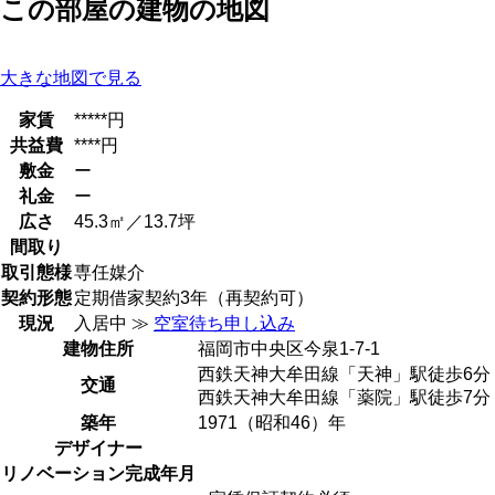
この部屋の建物の地図
大きな地図で見る
家賃
*****円
共益費
****円
敷金
ー
礼金
ー
広さ
45.3㎡／13.7坪
間取り
取引態様
専任媒介
契約形態
定期借家契約3年（再契約可）
現況
入居中 ≫
空室待ち申し込み
建物住所
福岡市中央区今泉1-7-1
西鉄天神大牟田線「天神」駅徒歩6分
交通
西鉄天神大牟田線「薬院」駅徒歩7分
築年
1971（昭和46）年
デザイナー
リノベーション完成年月