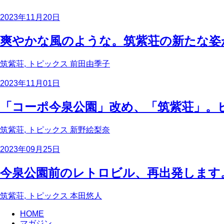
2023年11月20日
爽やかな風のような。筑紫荘の新たな姿
筑紫荘, トピックス
前田由季子
2023年11月01日
「コーポ今泉公園」改め、「筑紫荘」。
筑紫荘, トピックス
新野絵梨奈
2023年09月25日
今泉公園前のレトロビル、再出発します
筑紫荘, トピックス
本田悠人
HOME
マガジン