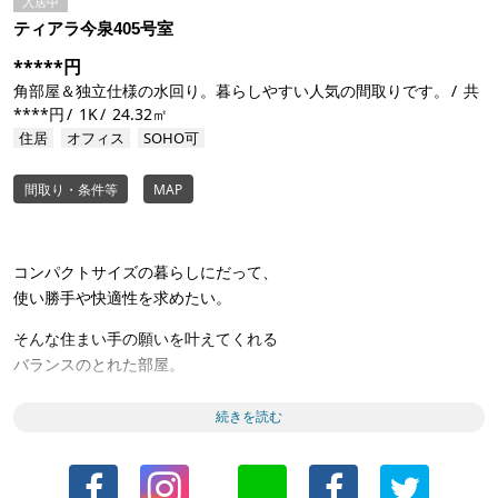
入居中
ティアラ今泉405号室
*****円
角部屋＆独立仕様の水回り。暮らしやすい人気の間取りです。
共
****円
1K
24.32㎡
住居
オフィス
SOHO可
間取り・条件等
MAP
コンパクトサイズの暮らしにだって、
使い勝手や快適性を求めたい。
そんな住まい手の願いを叶えてくれる
バランスのとれた部屋。
日々の生活を健やかに、快適に。
続きを読む
そんな暮らしを思い描くように設計されたことが
伝わってくるような仕様です。