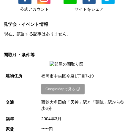
公式アカウント
サイトをシェア
● 住居・SOHO・事務所にご使用いただけます（店舗は不可）
● 2022年6月、エントランスへ宅配ボックス新設
見学会・イベント情報
現在、該当する記事はありません。
ティアラ今泉建物ページ
間取り・条件等
建物住所
福岡市中央区今泉1丁目7-19
GoogleMapで見る
交通
西鉄大牟田線「天神」駅と「薬院」駅から徒
歩6分
築年
2004年3月
家賃
*****円