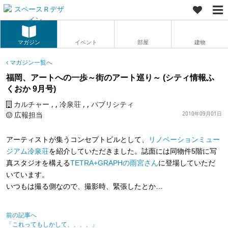
マガジン
イベント
部屋
建物
マガジン一覧へ
福岡、アートへの一歩～街のアート巡り～ (シティ情報ふ
くおか 9月号)
カルチャー
,
冷泉荘
,
パブリシティ
広報担当
2010年09月01日
アーティストが集うコンセプトビルとして、
リノベーションミュー
ジアム冷泉荘
を紹介していただきました。誌面には同物件5階に写
真スタジオを構える
TETRA+GRAPHの雨宮さん
に登場していただ
いています。
いつもは撮る側なので、撮影時、緊張したとか…
前の記事へ
「これってもしかして、、、、」