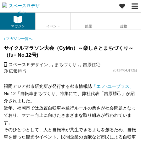
マガジン
イベント
部屋
建物
マガジン一覧へ
サイクルマラソン大会（CyMn）～楽しさとまちづくり～
（fu+ No.12号)
スペースＲデザイン
,
まちづくり
,
吉原住宅
広報担当
2013年04月12日
福岡アジア都市研究所が発行する都市情報誌
「エフ･ユープラス」
No.12「自転車まちづくり」特集にて、弊社代表「吉原勝己」が紹
介されました。
近年、福岡市では放置自転車や通行ルールの悪さが社会問題となっ
ており、マナー向上に向けたさまざまな取り組みが行われていま
す。
そのひとつとして、人と自転車が共生できるまちを創るため、自転
車を使った観光やイベント、民間企業の貢献など市民による自転車