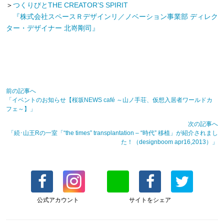
＞
つくりびとTHE CREATOR’S SPIRIT
『株式会社スペースＲデザインリ／ノベーション事業部 ディレク
ター・デザイナー 北嵜剛司』
前の記事へ
「イベントのお知らせ【桜坂NEWS café ～山ノ手荘、仮想入居者ワールドカ
フェ～】」
次の記事へ
「続･山王Rの一室「“the times” transplantation – “時代” 移植」が紹介されまし
た！（designboom apr16,2013）」
公式アカウント
サイトをシェア