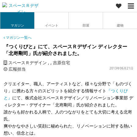
マガジン
イベント
部屋
建物
マガジン一覧へ
『つくりびと』にて、スペースＲデザイン ディレクター
「北嵜剛司」氏が紹介されました。
スペースＲデザイン
,
吉原住宅
広報担当
2013年06月21日
クリエイター、職人、アーティストなど、様々な分野で「ものづく
り」に携わる方々のスピリットを紹介する情報サイト
『つくりび
と』
にて、株式会社スペースＲデザイン／リノベーション事業部 デ
ィレクター・デザイナー「北嵜剛司」氏が紹介されました。
誰からも好かれる人柄で、人のつながりをとても大切に考える北嵜
氏。
爽やかなやさしい笑顔に秘められた、リノベーションに対する熱い
想い、信念とは。