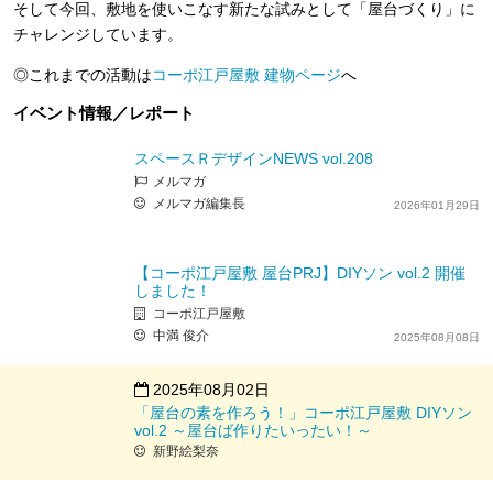
そして今回、敷地を使いこなす新たな試みとして「屋台づくり」に
チャレンジしています。
◎これまでの活動は
コーポ江戸屋敷 建物ページ
へ
イベント情報／レポート
スペースＲデザインNEWS vol.208
メルマガ
メルマガ編集長
2026年01月29日
【コーポ江戸屋敷 屋台PRJ】DIYソン vol.2 開催
しました！
コーポ江戸屋敷
中満 俊介
2025年08月08日
2025年08月02日
「屋台の素を作ろう！」コーポ江戸屋敷 DIYソン
vol.2 ～屋台ば作りたいったい！～
新野絵梨奈