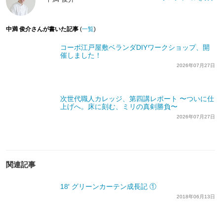
中満 俊介さんが書いた記事
(
一覧
)
コーポ江戸屋敷ベランダDIYワークショップ、開
催しました！
2026年07月27日
次世代職人カレッジ、第四講レポート 〜ついに仕
上げへ。床に刻む、ミリの真剣勝負〜
2026年07月27日
関連記事
18′ グリーンカーテン成長記 ①
2018年06月13日