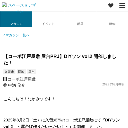
マガジン
イベント
部屋
建物
マガジン一覧へ
【コーポ江戸屋敷 屋台PRJ】DIYソン vol.2 開催しまし
た！
久留米
団地
屋台
コーポ江戸屋敷
中満 俊介
2025年08月08日
こんにちは！なかみつです！
2025年8月2日（土）に久留米市のコーポ江戸屋敷にて
『DIYソン
vol.2 ～屋台ば作りたいったい！～』
を開催しました。