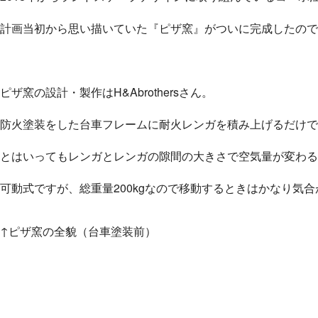
計画当初から思い描いていた
『ピザ窯』がついに完成したので
ピザ窯の設計・製作はH&Abrothersさん。
防火塗装をした台車フレームに耐火レンガを積み上げるだけで
とはいってもレンガとレンガの隙間の大きさで空気量が変わる
可動式ですが、総重量200kgなので移動するときはかなり気
↑ピザ窯の全貌（台車塗装前）