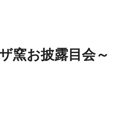
ザ窯お披露目会～