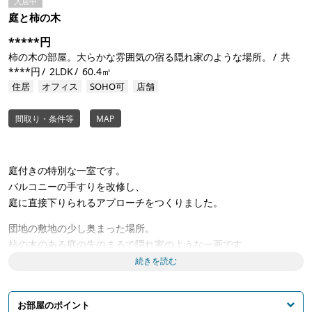
入居中
庭と柿の木
*****円
柿の木の部屋。大らかな雰囲気の宿る隠れ家のような場所。
共
****円
2LDK
60.4㎡
住居
オフィス
SOHO可
店舗
間取り・条件等
MAP
庭付きの特別な一室です。
バルコニーの手すりを改修し、
庭に直接下りられるアプローチをつくりました。
団地の敷地の少し奥まった場所。
柿の木のある庭の先のまるで隠れ家のような一画です。
続きを読む
大きな柿の木が、
暑い夏いでも室内に心地よい環境を生み出します。
お部屋のポイント