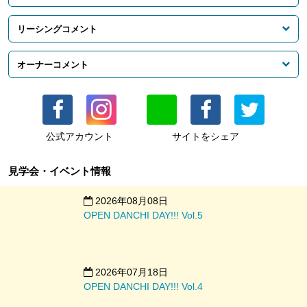
● 用途は住居・SOHO・事務所・店舗相談可
● RC造4階建ての1階庭付き角部屋
リーシングコメント
● 庭は本区画入居者さまにて専有使用が可能です
● 事業用契約の場合は賃料・共益費に別途消費税がかかります
バルコニーからつながる庭は、この部屋だけの特別な仕様で
オーナーコメント
コーポ江戸屋敷は、スペースRデザインと
H&A brothers
が協働
す。
で建物管理をしています。
窓からは柿の木が見え、木々を抜けた涼しい風が通ります。
コーポ江戸屋敷建物ページ
コーポ江戸屋敷では、2016年～2017年にかけて
より豊かな暮らしの環境を目指し、建物や敷地全体の魅力を高
住環境にも最適ですが、リラクゼーションサロンなどの落ち着
『コミュニティデザイン～ランドスケープ編～』
を開催しまし
めるランドスケープ計画にも取り組んでいます。
いた雰囲気のお店にも合う空間です。
た。
公式アカウント
サイトをシェア
以前は通り抜けできなかった部分に花壇のある小道をつくった
建物の敷地環境をデザインし、ランドスケープも含めた豊かな
り、共用部の照明や掲示板、ポストを更新したり。入居者さん
暮らしを提案していきます。
や近隣の住人さんを巻き込んだイベントや食事会をおこなうな
見学会・イベント情報
アトリエやギャラリーなどにもぜひ。
ど、ハードとソフトの両面から快適な環境づくりに取り組んで
用途はお気軽にご相談ください。
コメントを閉じる
います。
2026年08月08日
OPEN DANCHI DAY!!! Vol.5
コメントを閉じる
また空室になった部屋のリノベーションを、2016年からスター
ト。
H&A brothersによる「ほとめき」をテーマにした部屋をはじ
2026年07月18日
め、バリエーション豊かな部屋が誕生しています。
OPEN DANCHI DAY!!! Vol.4
◎詳しくは
コーポ江戸屋敷の出来事を綴ったマガジン
をご覧く