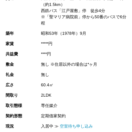
（約1.5km）
コメントを閉じる
西鉄バス「江戸屋敷」停 徒歩4分
※「聖マリア病院前」停から50番のバスで6分
程
築年
昭和53年（1978年）9月
家賃
*****円
共益費
****円
敷金
無し ※住居以外の場合は*ヶ月
礼金
無し
広さ
60.4㎡
間取り
2LDK
取引態様
専任媒介
契約形態
定期借家契約
現況
入居中 ≫
空室待ち申し込み