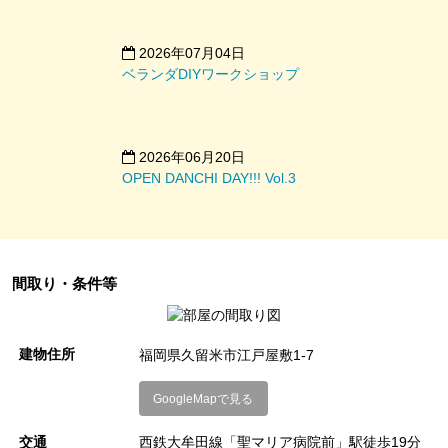
ださい
2026年07月04日
ベランダDIYワークショップ
コーポ江戸屋敷
所在地
福岡県久留米市江戸屋敷1丁目7
2026年06月20日
交通アクセス
西鉄大牟田線「聖マリア病院前」駅徒歩
OPEN DANCHI DAY!!! Vol.3
19分（約1.5km）
西鉄バス「江戸屋敷」停 徒歩4分
※「聖マリア病院前」停から50番のバス
で6分程です。
間取り・条件等
築造年月
昭和53年（1978年）
構造
鉄筋コンクリート造4階建
建物住所
福岡県久留米市江戸屋敷1-7
総戸数
3棟48戸（1棟16戸）
GoogleMapで見る
交通
西鉄大牟田線「聖マリア病院前」駅徒歩19分