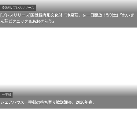
冷泉荘, プレスリリース
[プレスリリース]国登録有形文化財「冷泉荘」を一日開放！5/9(土)『れいぜ
ん荘ピクニック＆あおぞら市』
一宇邨
シェアハウス一宇邨の持ち寄り歓送迎会、2026年春。