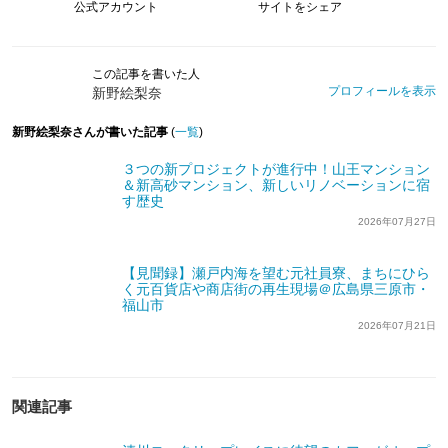
公式アカウント
サイトをシェア
この記事を書いた人
プロフィールを表示
新野絵梨奈
新野絵梨奈さんが書いた記事
(
一覧
)
３つの新プロジェクトが進行中！山王マンション
＆新高砂マンション、新しいリノベーションに宿
す歴史
2026年07月27日
【見聞録】瀬戸内海を望む元社員寮、まちにひら
く元百貨店や商店街の再生現場＠広島県三原市・
福山市
2026年07月21日
関連記事