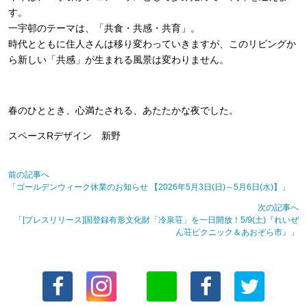
す。
一宇邨のテーマは、「共食・共感・共育」。
時代とともに住人さんは移り変わっていきますが、このリビングか
ら新しい「共感」が生まれる風景は変わりません。
春のひととき、心満たされる、あたたかな夜でした。
スペースRデザイン 新野
前の記事へ
「ゴールデンウィーク休業のお知らせ 【2026年5月3日(日)～5月6日(水)】」
次の記事へ
「[プレスリリース]国登録有形文化財「冷泉荘」を一日開放！5/9(土)『れいぜ
ん荘ピクニック＆あおぞら市』」