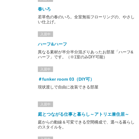
春いろ
若草色の春のいろ。全室無垢フローリングの、やさし
い仕上げ。
入居中
ハーフ&ハーフ
異なる素材が半分半分混ざりあったお部屋「ハーフ&
ハーフ」です。（※1室のみDIY可能）
入居中
＃funker room 03（DIY可）
現状渡しで自由に改装できる部屋
入居中
庭とつながる仕事と暮らし～アトリエ兼住居～
庭からの動線＆可変できる空間構成で、選べる暮らし
のスタイルを。