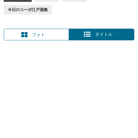
ープデザインに取り組んでいます。コーポ江戸屋敷での暮らしがよ
今日のコーポ江戸屋敷
り快適なものになるように、時には入居者さんにもお声掛けをしつ
つ、一歩一歩、改善を重ねていきます。
これまでのコーポ江戸屋敷のあゆみについて、詳しくは
ストーリー
タイトル
フォト
をご覧ください