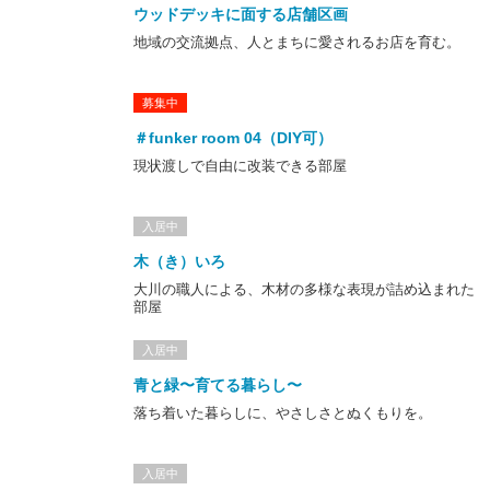
ウッドデッキに面する店舗区画
地域の交流拠点、人とまちに愛されるお店を育む。
募集中
＃funker room 04（DIY可）
現状渡しで自由に改装できる部屋
入居中
木（き）いろ
大川の職人による、木材の多様な表現が詰め込まれた
部屋
入居中
青と緑〜育てる暮らし〜
落ち着いた暮らしに、やさしさとぬくもりを。
入居中