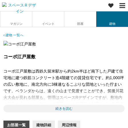
マガジン
イベント
部屋
建物
建物 一覧へ
コーポ江戸屋敷
コーポ江戸屋敷は西鉄久留米駅から約2km半ほど南下した戸建て住
宅地に建つ鉄筋コンクリート造4階建ての賃貸住宅です。約1,000坪
の広い敷地に、南北方向に3棟連なるこぶりな団地といった佇まい
です。ベランダからは、遠くの山まで見渡すことができ、筑後川花
火大会が見れる部屋も。管理はスペースRデザインですが、敷地内
の植物の水やりやお知らせの掲示、その他現地の対応などは久留米
続きを読む
の
H&A brothers
の半田兄弟と協力体制をとっています。
団地ならではの広い敷地を活かし、部屋の中だけでなく敷地内もま
お部屋一覧
建物詳細
周辺情報
るごと使いこなせるような住まいを目指して、長期的なランドスケ