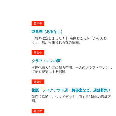
交通
西鉄大牟田線「聖マリア病院前」駅
徒歩19分（約1.5km）
西鉄バス「江戸屋敷」停 徒歩5
募集中
分 約350ｍ
或る無（あるなし）
※「聖マリア病院前」停から50番のバ
【賃料改定しました！】 余白どころか「がらんど
スで5分程です。
う」。無から生まれる在の空間。
築造年月
昭和53年（1978年）
募集中
構造
鉄筋コンクリート造4階建
クラフトマンの夢
総戸数
3棟48戸（1棟16戸）
次世代職人と共に創る空間。一人のクラフトマンとし
て夢を現実にする部屋。
設備
駐車場・駐輪スペース・集合ポスト
募集中
管理
スペースRデザイン
物販・テイクアウト店・美容室など。店舗募集！
前面道路沿い。ウッドデッキに面する1階角の店舗区
画。
募集中