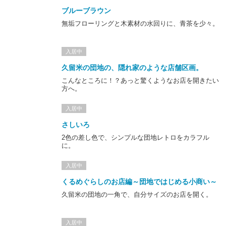
ブルーブラウン
無垢フローリングと木素材の水回りに、青茶を少々。
入居中
久留米の団地の、隠れ家のような店舗区画。
こんなところに！？あっと驚くようなお店を開きたい
方へ。
入居中
さしいろ
2色の差し色で、シンプルな団地レトロをカラフル
に。
入居中
くるめぐらしのお店編～団地ではじめる小商い～
久留米の団地の一角で、自分サイズのお店を開く。
入居中