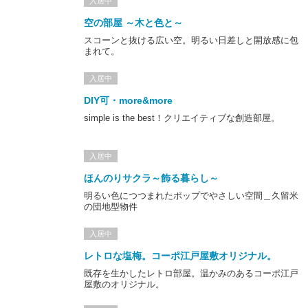
入居中
空の部屋 ～木と色と～
スコーンと抜ける広い空。明るい日差しと開放感に包
まれて。
入居中
DIY可・more&more
simple is the best！クリエイティブな創造部屋。
入居中
ほんのりサクラ～飾る暮らし～
明るい色につつまれたポップでやさしい空間＿久留米
の団地型物件
入居中
レトロな塩梅。コーポ江戸屋敷オリジナル。
既存を生かしたレトロ部屋。温かみのあるコーポ江戸
屋敷のオリジナル。