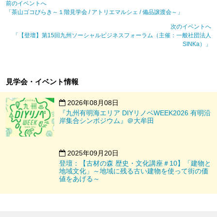
前のイベントへ
「茶山ゴコびらき～１階見学会 / アトリエマルシェ / 備品譲渡会～」
次のイベントへ
「【登壇】第15回九州ソーシャルビジネスフォーラム（主催：一般社団法人
SINKa）」
見学会・イベント情報
2026年08月08日
『九州有明海エリア DIYリノベWEEK2026 有明沿
岸集合シンポジウム』＠大牟田
2025年09月20日
登壇：【古材の森 歴史・文化講座＃10】「建物と
地域文化」～地域に残る古い建物を使って街の価
値をあげる～