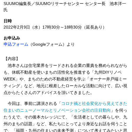
SUUMO編集長／SUUMOリサーチセンター センター長 池本洋一
氏
日時
2022年2月9日（水）17時30分～18時30分（延長あり）
お申込み
申込フォーム
（Googleフォーム）より
【内容】
池本さんは住宅業界をリードされる企業の重責を務められながら
も、休眠不動産を使いまちの活性化を推進する「九州DIYリノベ
WEEK」や、まちのための不動産経営を学ぶ「オーナー井戸端ミー
ティング」など、地元に根差したローカルな活動に向けて、広い視
点からたくさんのアドバイスを頂いてきました。
今回は、事前に講演される「
コロナ禍と社会変化から見えてきた
住まいのニューノーマルとリノベーション会社の注目動向
」を伺っ
たうえで、その後本カレッジにて、「生活者としての暮らしや、九
州のまちの話題」など、私たちにとってより身近なお話を伺うこと
で、「福岡・九州の住まいの未来予測」について考えてみたいと思