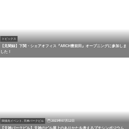
トピックス
【見聞録】下関・シェアオフィス『ARCH豊前田』オープニングに参加しま
した！
2023年07月12日
関係先イベント, 天神パークビル
【天神パークビル】天神のビル屋上のありかたを考えるプチシンポジウム