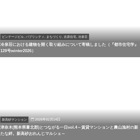
ビンテージビル, パブリシティ, まちづくり, 吉原住宅, 冷泉荘
冷泉荘における建物を開く取り組みについて寄稿しました（『都市住宅学』
128号winter2026）
2026年02月14日
新高砂マンション
津奈木(熊本県葦北郡)とつながる一日vol.4～賃貸マンションと農山漁村の新
たな絆。新高砂おれんじマルシェ～