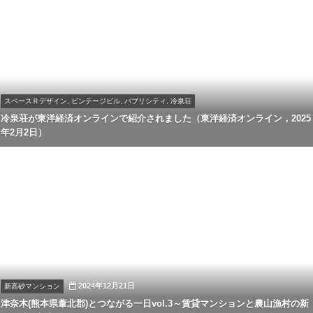
スペースＲデザイン, ビンテージビル, パブリシティ, 冷泉荘
冷泉荘が東洋経済オンラインで紹介されました（東洋経済オンライン，2025
年2月2日）
2024年12月21日
新高砂マンション
津奈木(熊本県葦北郡)とつながる一日vol.3～賃貸マンションと農山漁村の新