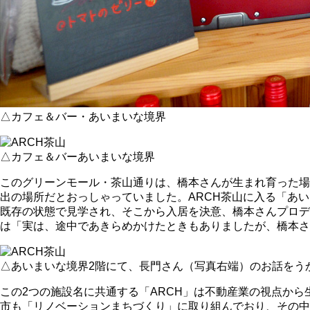
△カフェ＆バー・あいまいな境界
△カフェ＆バーあいまいな境界
このグリーンモール・茶山通りは、橋本さんが生まれ育った場
出の場所だとおっしゃっていました。ARCH茶山に入る「あ
既存の状態で見学され、そこから入居を決意、橋本さんプロデ
は「実は、途中であきらめかけたときもありましたが、橋本さ
△あいまいな境界2階にて、長門さん（写真右端）のお話をう
この2つの施設名に共通する「ARCH」は不動産業の視点か
市も「リノベーションまちづくり」に取り組んでおり、その中で