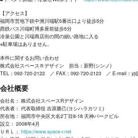
【アクセス】
福岡市営地下鉄中洲川端駅5番出口より徒歩5分
西鉄バス川端町博多座前徒歩5分
冷泉公園と川端商店街の間の細い路地に入る
※駐車場はありません。
本件に関するお問い合わせ
株式会社スペースＲデザイン 担当：新野(シンノ)
TEL：092-720-2122 ／ FAX：092-720-2123 ／ E-mail：yj@t
会社概要
会社名： 株式会社スペースRデザイン
代表者： 代表取締役 吉原勝己(ヨシハラカツミ)
所在地： 福岡市中央区大名2丁目8-18 天神パークビル
設立： 2008年4月
ＵＲＬ：
https://www.space-r.net