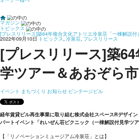
マガジン
トピックス
[プレスリリース]築64年複合文化アトリエ冷泉荘「一棟解説
2022年09月10日
トピックス
,
冷泉荘
,
プレスリリース
[プレスリリース]築
学ツアー＆あおぞら市
イベント
まちづくり
お知らせ
ビンテージビル
経年賃貸ビル再生事業に取り組む株式会社スペースRデザイン
パートイベント「れいぜん荘ピクニック（一棟解説付見学ツア
【「リノベーションミュージアム冷泉荘」とは】