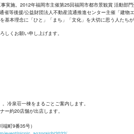
工事実施。2012年福岡市主催第25回福岡市都市景観賞 活動部門
土交通省等後援/公益財団法人不動産流通推進センター主催「建物
を基本理念に「ひと」「まち」「文化」を大切に思う人たちが
ろしくお願い申し上げます。
〜）。冷泉荘一棟をまるごとご案内します。
ナー約20店舗が出店します。
端町9番35号）
om/event/picnic_aozoraichi2022/