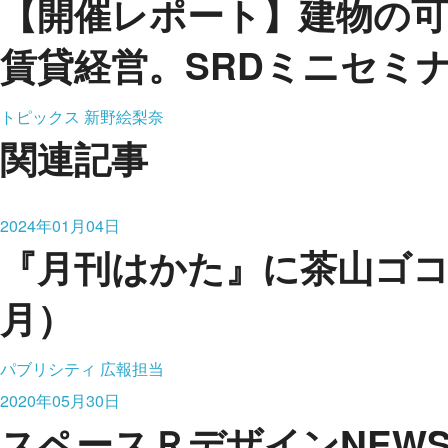
【開催レポート】建物の
賃貸経営。SRDミニセミナー 
トピックス
新野絵梨奈
関連記事
2024年01月04日
『月刊はかた』に茶山ゴコが
月）
パブリシティ
広報担当
2020年05月30日
スペースＲデザインNEWS vo