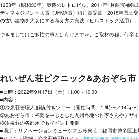
1958年（昭和33年）築造のレトロビル。2011年1月耐震補強
ティマネジメント大賞（JFMA賞）特別賞受賞。2018年国
の古い建物を大切にする考え方の実践（ビルストック活用）」
つきましてはご多忙の事とは存じますが、ご取材の程、何卒よ
れいぜん荘ピクニック&あおぞら市
■日時：2022年9月17日（土）11:00～16:30
■内容：
①冷泉荘管理人 解説付きツアー（開始時間：12時〜／14時
②あおぞら市：福岡を中心とした九州各地の作家さんやデザイ
③冷泉荘の各部屋でもイベント開催
■場所：リノベーションミュージアム冷泉荘（福岡市博多区上川
■イベント詳細：冷泉荘WEBサイト
https://www.reizensou.c