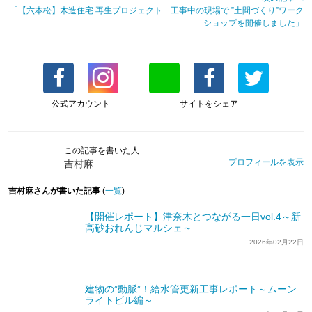
「【六本松】木造住宅 再生プロジェクト 工事中の現場で ”土間づくり”ワーク
ショップを開催しました」
公式アカウント
サイトをシェア
この記事を書いた人
プロフィールを表示
吉村麻
吉村麻さんが書いた記事
(
一覧
)
【開催レポート】津奈木とつながる一日vol.4～新
高砂おれんじマルシェ～
2026年02月22日
建物の”動脈”！給水管更新工事レポート～ムーン
ライトビル編～