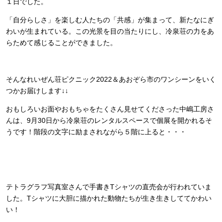
１日でした。
「自分らしさ」を楽しむ人たちの「共感」が集まって、新たなにぎ
わいが生まれている。この光景を目の当たりにし、冷泉荘の力をあ
らためて感じることができました。
そんな
れいぜん荘ピクニック2022＆あおぞら市のワンシーンをいく
つかお届けします↓↓
おもしろいお面やおもちゃをたくさん見せてくださった中嶋工房さ
んは、9月30日から冷泉荘のレンタルスペースで個展を開かれるそ
うです！
階段の文字に励まされながら５階に上ると・・・
テトラグラフ写真室さんで手書きTシャツの直売会が行われていま
した。Tシャツに大胆に描かれた動物たちが生き生きしててかわい
い！