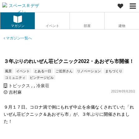
マガジン
イベント
部屋
建物
マガジン一覧へ
３年ぶりのれいぜん荘ピクニック2022・あおぞら市開催！
風景
イベント
とある一日
ご近所さん
リノベーション
まちづくり
コミュニティ
ビンテージビル
トピックス
,
冷泉荘
吉村麻
2022年09月20日
９月１７日。コロナ渦で例にもれず中止を余儀なくされていた「れ
いぜん荘ピクニック＆あおぞら市」が、３年ぶりに開催されまし
た！