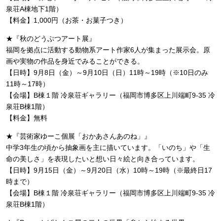
泉荘A棟地下1階）
【料金】1,000円（お茶・お菓子つき）
★『秋のどうぶつアート展』
福岡を拠点に活動する動物系アート作家6人が集まった展示会。原
画や実物の作品を身近でみることができる。
【日時】9月8日（金）～9月10日（日）11時～19時（※10日のみ
11時～17時）
【会場】B棟１階 冷泉荘ギャラリー（福岡市博多区上川端町9-35 冷
泉荘B棟1階）
【料金】無料
★『芸術家ゆーこ個展「おかあさんあのね」』
中学3年生の頃から抽象画を主に描いています。「いのち」や「生
命の美しさ」を表現したいと想い日々絵と向き合っています。
【日時】9月15日（金）～9月20日（水）10時～19時（※最終日17
時まで）
【会場】B棟１階 冷泉荘ギャラリー（福岡市博多区上川端町9-35 冷
泉荘B棟1階）