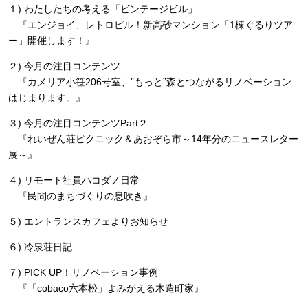
１) わたしたちの考える「ビンテージビル」
『エンジョイ、レトロビル！新高砂マンション「1棟ぐるりツア
ー」開催します！』
２) 今月の注目コンテンツ
『カメリア小笹206号室、”もっと”森とつながるリノベーション
はじまります。』
３) 今月の注目コンテンツPart２
『れいぜん荘ピクニック＆あおぞら市～14年分のニュースレター
展～』
４) リモート社員ハコダノ日常
『民間のまちづくりの息吹き』
５) エントランスカフェよりお知らせ
６) 冷泉荘日記
７) PICK UP！リノベーション事例
『「cobaco六本松」よみがえる木造町家』