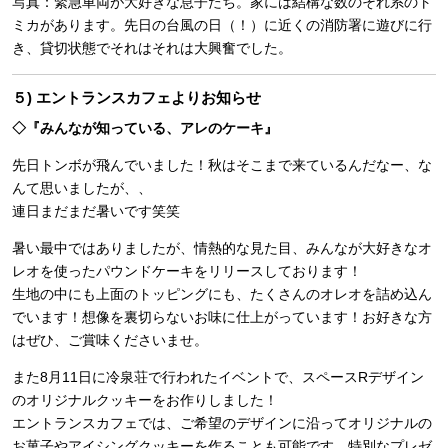
写真：緊急車両が大好きな息子たち。家には結構な数のそれ系のト
ミカがあります。先日の台風の日（！）に近くの消防署に遊びに行
き、貸切状態でそれはそれは大興奮でした。
５) エントランスカフェよりお知らせ
◇『みんなが知っている、アレのケーキ』
先日トンボが飛んでいました！秋はそこまで来ているんだなー、な
んて思いましたが、、
連日まだまだ暑いです笑笑
暑い最中ではありましたが、情熱的な見た目、みんなが大好きなオ
レオを使ったパウンドケーキをリリースしております！
生地の中にも上面のトッピングにも、たくさんのオレオを詰め込ん
でいます！想像を裏切らないお味に仕上がっています！お好きな方
はぜひ、ご賞味くださいませ。
また8月11日に冷泉荘で行われたイベントで、スペースRデザイン
のオリジナルクッキーをお作りしました！
エントランスカフェでは、ご希望のデザインに沿ってオリジナルの
お菓子やアイシングクッキーを作ることも可能です。特別なプレゼ