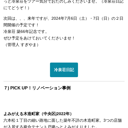
っと冷泉荘をツアー気分でおたのしみくださいませ。（冷泉荘日記
にてどうぞ！）
次回は、、、来年ですが、2024年7月6日（土）・7日（日）の２日
間開催の予定です！
冷泉荘 築66年記念です。
ぜひ予定をあけておいてくださいませ！
（管理人 すぎやま）
冷泉荘日記
７) PICK UP！リノベーション事例
よみがえる木造町家（中央区|2022年）
六本松１丁目の細い路地に面した築年不詳の木造町家。3つの店舗
が入居する複合テナント戸建へとよみがえりました。