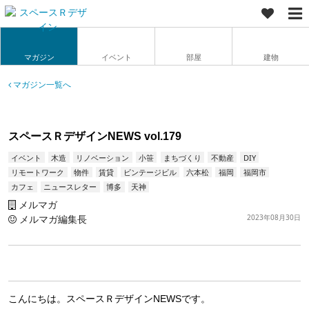
マガジン
イベント
部屋
建物
マガジン一覧へ
スペースＲデザインNEWS vol.179
イベント
木造
リノベーション
小笹
まちづくり
不動産
DIY
リモートワーク
物件
賃貸
ビンテージビル
六本松
福岡
福岡市
カフェ
ニュースレター
博多
天神
メルマガ
メルマガ編集長
2023年08月30日
こんにちは。スペースＲデザインNEWSです。