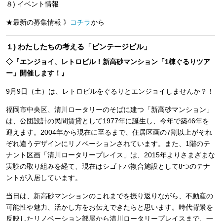
８) イベント情報
★最新の募集情報 》
コチラ
から
１) わたしたちの考える「ビンテージビル」
◇『エンジョイ、レトロビル！新高砂マンション「1棟ぐるりツア
ー」開催します！』
9月9日（土）は、レトロビルをぐるりとエンジョイしませんか？！
福岡市中央区、清川ロータリーのそばに建つ「新高砂マンション」
は、公団設計の民間賃貸として1977年に誕生し、今年で築46年を
迎えます。2004年から現在に至るまで、住居区画の7割以上がそれ
ぞれ違うデザインにリノベーションされています。また、1階のテ
ナント区画「清川ロータリープレイス」は、2015年よりさまざまな
実験の取り組みを経て、現在はシゴトバ複合施設として8つのテナ
ントが入居しています。
当日は、新高砂マンションのこれまでを振り返りながら、不動産の
可能性や魅力、活かし方をお伝えできたらと思います。時代背景を
反映したリノベーション部屋から清川ロータリープレイスまで、一