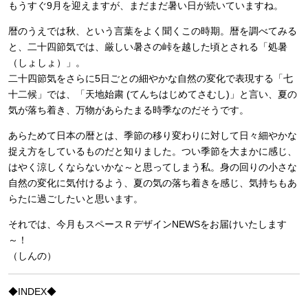
もうすぐ9月を迎えますが、まだまだ暑い日が続いていますね。
暦のうえでは秋、という言葉をよく聞くこの時期。暦を調べてみる
と、二十四節気では、厳しい暑さの峠を越した頃とされる「処暑
（しょしょ）」。
二十四節気をさらに5日ごとの細やかな自然の変化で表現する「七
十二候」では、「天地始粛 (てんちはじめてさむし)」と言い、夏の
気が落ち着き、万物があらたまる時季なのだそうです。
あらためて日本の暦とは、季節の移り変わりに対して日々細やかな
捉え方をしているものだと知りました。つい季節を大まかに感じ、
はやく涼しくならないかな～と思ってしまう私。身の回りの小さな
自然の変化に気付けるよう、夏の気の落ち着きを感じ、気持ちもあ
らたに過ごしたいと思います。
それでは、今月もスペースＲデザインNEWSをお届けいたします
～！
（しんの）
◆INDEX◆