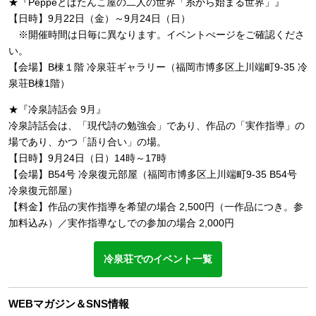
★『Peppeとぱたんこ屋の二人の世界「糸から始まる世界」』
【日時】9月22日（金）～9月24日（日）
※開催時間は日毎に異なります。イベントぺージをご確認くださ
い。
【会場】B棟１階 冷泉荘ギャラリー（福岡市博多区上川端町9-35 冷
泉荘B棟1階）
★『冷泉詩話会 9月』
冷泉詩話会は、「現代詩の勉強会」であり、作品の「実作指導」の
場であり、かつ「語り合い」の場。
【日時】9月24日（日）14時～17時
【会場】B54号 冷泉復元部屋（福岡市博多区上川端町9-35 B54号
冷泉復元部屋）
【料金】作品の実作指導を希望の場合 2,500円（一作品につき。参
加料込み）／実作指導なしでの参加の場合 2,000円
冷泉荘でのイベント一覧
WEBマガジン＆SNS情報