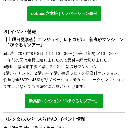
cobaco六本松 | リノベーション事例
８) イベント情報
【土曜日見学会】エンジョイ、レトロビル！新高砂マンション
「1棟ぐるりツアー」
■日時 2023年9月9日（土）10：30～(※受付締切) ／13：30～
※午前の回は定員に達しましたので受付を締め切りました。
■場所 福岡市中央区清川2-4-29 新高砂マンション
1階がテナント、２階から７階が住居フロアの新高砂マンション。
住居は全58室中45室がリノベーション済みのユニークなマンション
です。どなたでもお気軽にご覧いただけます。
新高砂マンション「1棟ぐるりツアー」
《レンタルスペースらせん》イベント情報
★『Plat Table プラットテーブル』