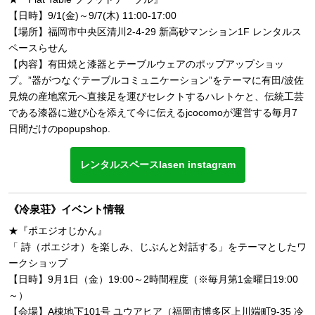
【日時】9/1(金)～9/7(木) 11:00-17:00
【場所】福岡市中央区清川2-4-29 新高砂マンション1F レンタルス
ペースらせん
【内容】有田焼と漆器とテーブルウェアのポップアップショッ
プ。”器がつなぐテーブルコミュニケーション”をテーマに有田/波佐
見焼の産地窯元へ直接足を運びセレクトするハレトケと、伝統工芸
である漆器に遊び心を添えて今に伝えるjcocomoが運営する毎月7
日間だけのpopupshop.
レンタルスペースlasen instagram
《冷泉荘》イベント情報
★『ポエジオじかん』
「 詩（ポエジオ）を楽しみ、じぶんと対話する」をテーマとしたワ
ークショップ
【日時】9月1日（金）19:00～2時間程度（※毎月第1金曜日19:00
～）
【会場】A棟地下101号 ユウアヒア（福岡市博多区上川端町9-35 冷