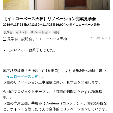
【イエローベース天神】リノベーション完成見学会
2019年11月28日(木)13:30〜11月28日16:00(木)
@イエローベース天神
見学会
イベント
リノベーション
福岡
見学会・説明会
イエローベース天神
2019年11月15日
このイベントは終了しました。
地下鉄空港線「天神駅（西
1
番出口）」より徒歩
3
分の場所に建つ
「
イエローベース天神
」。
５室のリノベーション工事完成に伴い、見学会を開催します。
今回のプロジェクトテーマは、「都市の隙間にたたずむ秘密基
地」。
５
室の専用区画、共用部（
Contena
（コンテナ））、
1
階の外観な
ど、ポイントを絞ったうえで全体的にリノベーションしています。