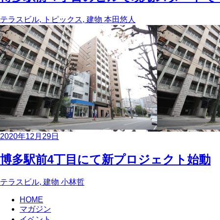
テラスビル, トピックス, 建物
本田悠人
2020年12月29日
博多駅前4丁目にて新プロジェクト始動
テラスビル, 建物
小林哲
HOME
マガジン
イベント