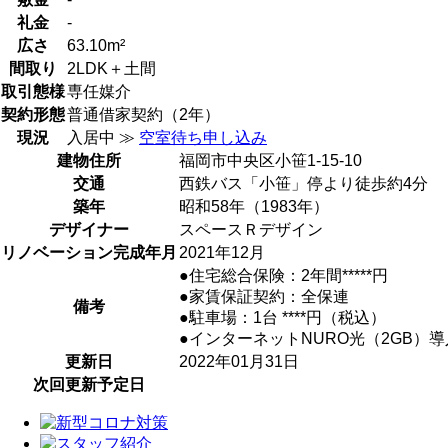
礼金
-
広さ
63.10m²
間取り
2LDK＋土間
取引態様
専任媒介
契約形態
普通借家契約（2年）
現況
入居中 ≫
空室待ち申し込み
建物住所
福岡市中央区小笹1-15-10
交通
西鉄バス「小笹」停より徒歩約4分
築年
昭和58年（1983年）
デザイナー
スペースＲデザイン
リノベーション完成年月
2021年12月
●住宅総合保険：2年間*****円
●家賃保証契約：全保連
備考
●駐車場：1台 ****円（税込）
●インターネットNURO光（2GB）
更新日
2022年01月31日
次回更新予定日