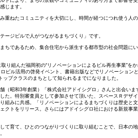
ルドにより、まちの景観やコミュニティのあり方まで影響を受
感じます。
み重ねたコミュニティを大切にし、時間が経つにつれ使う人の
テージビルで人がつながるまちづくり」です。
まちであるため、集合住宅から派生する都市型の社会問題にい
に取り組んだ福岡初の“リノベーションによるビル再生事業”を
トロビル活用の啓発イベント、書籍出版などでリノベーション
もトップクラスのまちとして知られるまでになりました。
舗（昭和3年創業）「株式会社アドイシグロ」さんと出会います
した。特別審査員として参加させて頂いた、スペースＲデザイ
り組みに共感。「リノベーションによるまちづくりは歴史と文
ェクトをリリース。さらにはアドイシグロ社における新規事業
して育て、ひとのつながりづくりに取り組むことで、日本の地
。