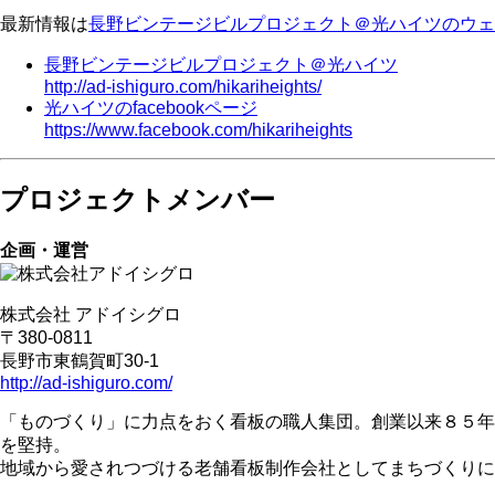
最新情報は
長野ビンテージビルプロジェクト＠光ハイツのウェ
長野ビンテージビルプロジェクト＠光ハイツ
http://ad-ishiguro.com/hikariheights/
光ハイツのfacebookページ
https://www.facebook.com/hikariheights
プロジェクトメンバー
企画・運営
株式会社 アドイシグロ
〒380-0811
長野市東鶴賀町30-1
http://ad-ishiguro.com/
「ものづくり」に力点をおく看板の職人集団。創業以来８５年
を堅持。
地域から愛されつづける老舗看板制作会社としてまちづくりに