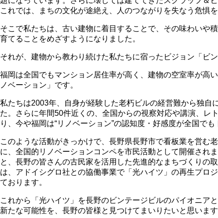
題になっています。さらに壊しては建ててきたスクラップ＆ビ
これでは、まちの文化が途絶え、人のつながりを失なう危惧を
そこで私たちは、古い建物に着目することで、その味わいや積
育てることをめざすようになりました。
それが、建物から教わり続けた私たちに宿ったビジョン「ビン
福岡は全国でもマンション居住率が高く、建物の空室率が高い
ノベーション」です。
私たちは2003年、自身が経験した老朽ビルの経営難から独自
た。さらに年間50件近くの、全国からの視察対応や講演、レ
り、今や福岡は“リノベーション”の認知度・好感度が全国で
このような活動がきっかけで、長野県長野市で看板業を営む老
に、全国的リノベーションコンペを市民活動として開催されま
と、長野の皆さんの古民家を活用した先進的なまちづくりの取
は、アドイシグロ社との協働事業で「光ハイツ」の再生プロジ
ております。
これから「光ハイツ」を長野のビンテージビルのパイオニアと
新たな可能性を、長野の皆様と見つけてまいりたいと思います