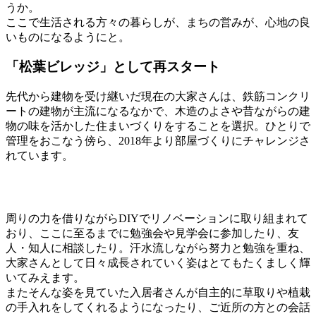
うか。
ここで生活される方々の暮らしが、まちの営みが、心地の良
いものになるようにと。
「松葉ビレッジ」として再スタート
先代から建物を受け継いだ現在の大家さんは、鉄筋コンクリ
ートの建物が主流になるなかで、木造のよさや昔ながらの建
物の味を活かした住まいづくりをすることを選択。ひとりで
管理をおこなう傍ら、2018年より部屋づくりにチャレンジさ
れています。
周りの力を借りながらDIYでリノベーションに取り組まれて
おり、ここに至るまでに勉強会や見学会に参加したり、友
人・知人に相談したり。汗水流しながら努力と勉強を重ね、
大家さんとして日々成長されていく姿はとてもたくましく輝
いてみえます。
またそんな姿を見ていた入居者さんが自主的に草取りや植栽
の手入れをしてくれるようになったり、ご近所の方との会話