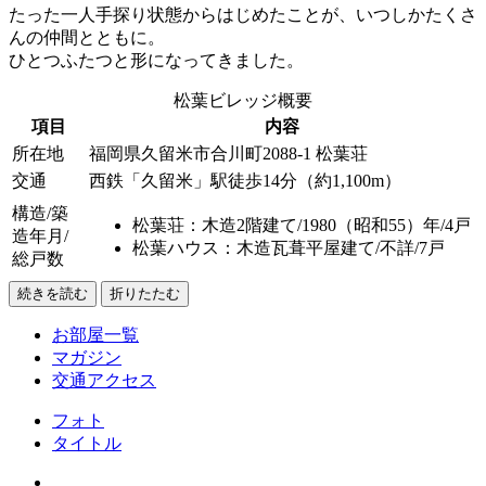
たった一人手探り状態からはじめたことが、いつしかたくさ
んの仲間とともに。
ひとつふたつと形になってきました。
松葉ビレッジ概要
項目
内容
所在地
福岡県久留米市合川町2088-1 松葉荘
交通
西鉄「久留米」駅徒歩14分（約1,100m）
構造/築
松葉荘：木造2階建て/1980（昭和55）年/4戸
造年月/
松葉ハウス：木造瓦葺平屋建て/不詳/7戸
総戸数
続きを読む
折りたたむ
お部屋一覧
マガジン
交通アクセス
フォト
タイトル