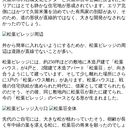
リアにはとても静かな住宅地が形成されています。エリア北
側にはかつて久留米藩を治めていた有馬家の別邸があり、そ
のため、道の形状が直線的ではなく、大きな開発がなされな
かったのでしょう。
外から簡単に入れないようにするためか、松葉ビレッジの周
辺は道路が直線でないことが多い。
松葉ビレッジには、約250坪ほどの敷地に木造戸建て「松葉
ハウス」が4戸と、2階建て木造アパート「松葉荘」が、向き
合うようにして建っています。そして少し離れた場所にさら
に3戸の「松葉ハウス離れ」があります。松葉ハウスは、戦
後の住宅供給が進められた時代に、借家として建てられたも
のだそう。その後、同じ敷地内に松葉荘が新たに建てられ、
今の「松葉ビレッジ」のベースとなる形が生まれました。
先代のご自宅には、大きな松が植わっていたそう。樹齢が長
く年中緑の葉を湛える松に、松葉荘の将来を願ったのでしょ