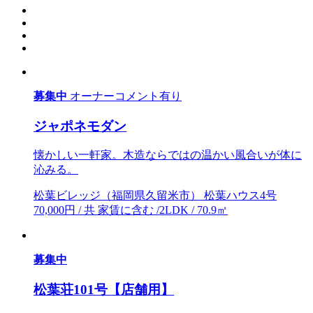
募集中
オーナーコメント有り
ジャポネモダン
懐かしい一軒家。木造ならではの温かい風合いが体に
沁みる。
松葉ビレッジ（福岡県久留米市） 松葉ハウス4号
70,000円 / 共 家賃に含む /2LDK / 70.9㎡
募集中
松葉荘101号【店舗用】