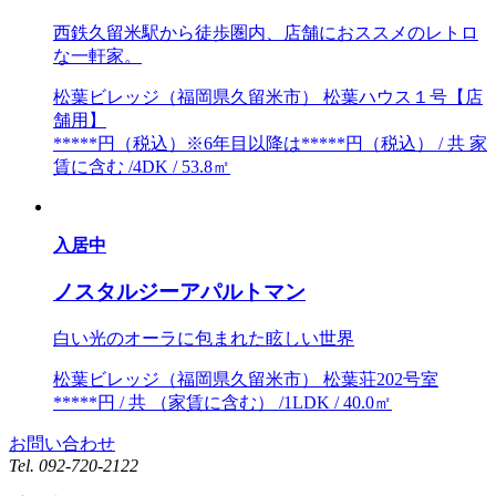
西鉄久留米駅から徒歩圏内、店舗におススメのレトロ
な一軒家。
松葉ビレッジ（福岡県久留米市） 松葉ハウス１号【店
舗用】
*****円（税込）※6年目以降は*****円（税込） / 共 家
賃に含む /4DK / 53.8㎡
入居中
ノスタルジーアパルトマン
白い光のオーラに包まれた眩しい世界
松葉ビレッジ（福岡県久留米市） 松葉荘202号室
*****円 / 共 （家賃に含む） /1LDK / 40.0㎡
お問い合わせ
Tel.
092-720-2122