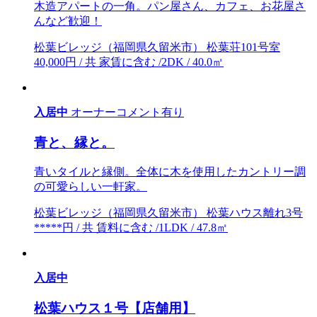
木造アパートの一角。パン屋さん、カフェ、お花屋さ
んなど歓迎！
松葉ビレッジ（福岡県久留米市） 松葉荘101号室
40,000円 / 共 家賃に含む /2DK / 40.0㎡
入居中
オーナーコメント有り
青と、縁と。
青いタイルと縁側。全体に木を使用したカントリー調
の可愛らしい一軒家。
松葉ビレッジ（福岡県久留米市） 松葉ハウス離れ3号
*****円 / 共 賃料に含む /1LDK / 47.8㎡
入居中
松葉ハウス１号【店舗用】