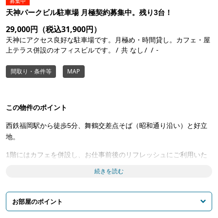
募集中
天神パークビル駐車場 月極契約募集中。残り3台！
29,000円（税込31,900円）
天神にアクセス良好な駐車場です。月極め・時間貸し。カフェ・屋
上テラス併設のオフィスビルです。
共 なし
-
間取り・条件等
MAP
この物件のポイント
西鉄福岡駅から徒歩5分、舞鶴交差点そば（昭和通り沿い）と好立
地。
1階にはカフェを併設し、お仕事前後のリフレッシュにご利用いた
だけます。また、管理人常駐のためセキュリティ性も高く、ビル内
続きを読む
駐車場のため雨に濡れずに入出庫も可能。「安心・安全」な駐車場
です。
お部屋のポイント