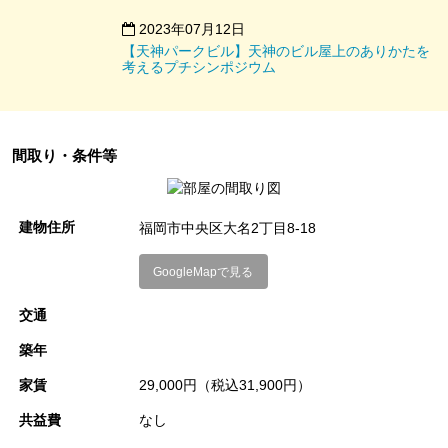
入出庫時間
7:30～23:00
2023年07月12日
【天神パークビル】天神のビル屋上のありかたを
駐車場についてのお問い合わせ
考えるプチシンポジウム
吉原住宅有限会社／株式会社スペースＲデザイン
tel：092-721-5530
間取り・条件等
受付時間：9：00～18：00（日祝を除く）
コメントを閉じる
建物住所
福岡市中央区大名2丁目8-18
GoogleMapで見る
交通
築年
家賃
29,000円（税込31,900円）
共益費
なし