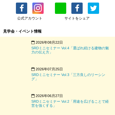
月極契約募集中
※募集は残り3台です。お問い合わせはお早めに
公式アカウント
サイトをシェア
どうぞ。
見学会・イベント情報
所在地
福岡市中央区大名2丁目8-18
2026年08月22日
駐車料
月額 29,000円（税込31,900円）※当ビル
SRDミニセミナー Vol.4「選ばれ続ける建物の魅
入居者様は24,000円（税込26,400円）
力の伝え方」
仲介手数料
1ヶ月
敷金
1ヶ月
2026年07月25日
SRDミニセミナー Vol.3「三方良しのリーシン
礼金
なし
グ」
注意事項
機械式立体駐車場のためサイズ指定がご
ざいます。
パレットサイズ (1) 幅 1.78m 高さ
2026年06月27日
1.6m、(2)幅 1.7m 高さ 1.65m
SRDミニセミナー Vol.2「用途を広げることで経
営を強くする」
車種など詳しくはお問い合わせくださ
い。