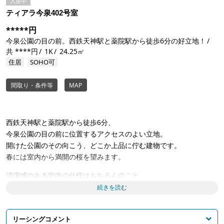
入居中
ティアラ今泉402号室
*****円
今泉公園の目の前。西鉄天神駅と薬院駅から徒歩6分の好立地！
共 ****円
1K
24.25㎡
住居
SOHO可
間取り・条件等
MAP
西鉄天神駅と薬院駅から徒歩6分、
今泉公園の目の前に位置するアクセスのよい立地。
開けた公園のその向こう、どこか上品に佇む建物です。
春には室内から満開の桜を望みます。
清潔感のある室内の仕様はもちろんのこと、
奥行きのあるバルコニーやオートロック設備、
続きを読む
エントランスの宅配ボックスなど、
利便性と安心感を兼ね備えた物件です。
リーシングコメント