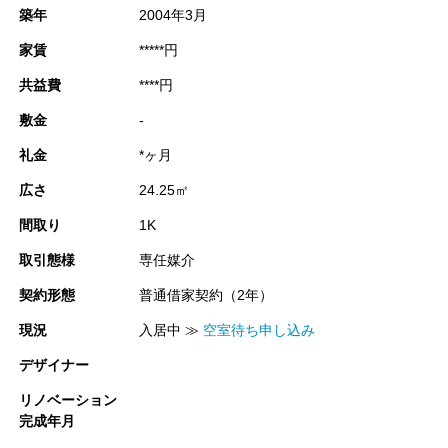
築年
2004年3月
家賃
*****円
共益費
****円
敷金
-
礼金
*ヶ月
広さ
24.25㎡
間取り
1K
取引態様
専任媒介
契約形態
普通借家契約（2年）
現況
入居中 ≫
空室待ち申し込み
デザイナー
リノベーション
完成年月