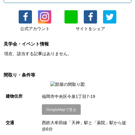
● 本ページ内の画像は202号を引用しています（間取り同一）
アクセスのよさは譲れないけど、広さはそんなになくてもい
● 現況優先となります
い。
● 住居、SOHO、事務所利用可
でも快適に、安心して暮らしたい。
※事務所契約の場合、家賃と共益費に別途消費税となります
公式アカウント
サイトをシェア
そんなお部屋をお探しの方へ、ぜひご覧いただきたい物件で
※事務所契約の場合は定期借家契約（初回2年）となります
す。
● 保護猫のみ飼育可（2匹まで）
見学会・イベント情報
※飼育時は礼金が＋1ヶ月となります
現在、該当する記事はありません。
目の前には今泉公園。
近接した高い建物はなく、奥行きのあるアルコニーの先には広
ティアラ今泉の詳細はこちら
く視界が開けているので、室内の広さ以上の解放感が感じられ
間取り・条件等
ます。
そして春には、窓の向こうに桜色の景色が広がります。
建物住所
福岡市中央区今泉1丁目7-19
ご興味のある方は、どうぞお気軽にお問合せください。
GoogleMapで見る
交通
西鉄大牟田線「天神」駅と「薬院」駅から徒
コメントを閉じる
歩6分