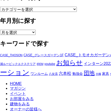
カ
テ
年月別に探す
ゴ
リ
で
年
探
月
す
キーワードで探す
別
に
探
CASE_トモオカガーデン
CASE_グレースガーデン1F
CASE_THOSON
す
お知らせ
インターン202
浦ルービックエクステリア
youtube
IREM
ーション
団地
六本松
ワンルーム
勉強会
家具
八女流
大楠
HOME
マガジン
イベント
お部屋をみる
建物をみる
オーナーの皆様へ