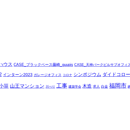
ハウス
CASE_ブラックベース藤崎_guupis
CASE_天神パークビルサブオフィ
シンポジウム
ダイドコロ
2
インターン2023
ガレージオフィス
コロナ
福岡市
工事
山王マンション
小笹
木造
求人
白金
川べり
建築学会