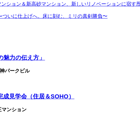
マンション＆新高砂マンション、新しいリノベーションに宿す
〜ついに仕上げへ。床に刻む、ミリの真剣勝負〜
物の魅力の伝え方」
神パークビル
完成見学会（住居＆SOHO）
王マンション