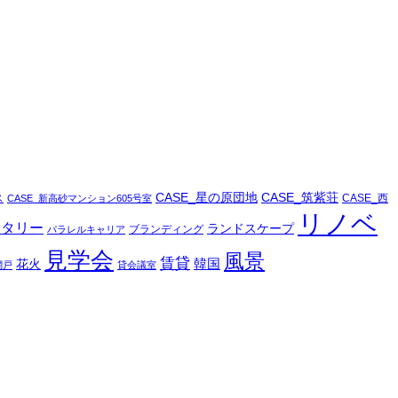
CASE_星の原団地
CASE_筑紫荘
ス
CASE_西
CASE_新高砂マンション605号室
リノベ
ータリー
ランドスケープ
ブランディング
パラレルキャリア
見学会
風景
賃貸
韓国
花火
網戸
貸会議室