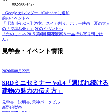
092-980-1427
+ Google カレンダー
+ iCalender に追加
前のイベントへ
「【清川夜ぶら】浴衣、スイカ割り、ホラー映画！夏の大人
の「夕涼み会」」
次のイベントへ
「たのしイネ 2015 第6回 開花観察＆一品持ち寄り朝ごは
ん」
見学会・イベント情報
2026年08月22日
SRDミニセミナー Vol.4「選ばれ続ける
建物の魅力の伝え方」
見学会・説明会, 天神パークビル
新野絵梨奈