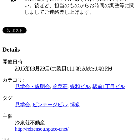
い。後ほど、担当のものからお時間の調整等に関
しましてご連絡差し上げます。
Details
開催日時
2015年08月29日(土曜日) 11:00 AM〜1:00 PM
カテゴリ:
見学会・説明会
,
冷泉荘
,
蝶和ビル
,
駅前1丁目ビル
タグ
見学会
,
ビンテージビル
,
博多
主催
冷泉荘不動産
http://reizensou.space-r.net/
Tel