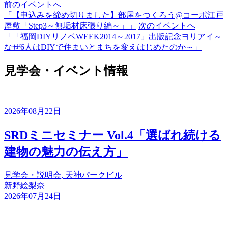
前のイベントへ
「【申込みを締め切りました】部屋をつくろう@コーポ江戸
屋敷「Step3～無垢材床張り編～」」
次のイベントへ
「「福岡DIYリノベWEEK2014～2017」出版記念ヨリアイ～
なぜ6人はDIYで住まいとまちを変えはじめたのか～」
見学会・イベント情報
2026年08月22日
SRDミニセミナー Vol.4「選ばれ続ける
建物の魅力の伝え方」
見学会・説明会, 天神パークビル
新野絵梨奈
2026年07月24日