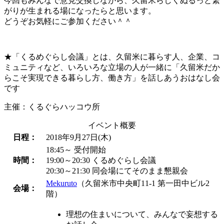
今回もみんなで意見交換しながら、久留米らしくぬるっと繋
がりが生まれる場になったらと思います。
どうぞお気軽にご参加ください＾＾
★「くるめぐらし会議」とは、久留米に暮らす人、企業、コ
ミュニティなど、いろいろな立場の人が一緒に「久留米だか
らこそ実現できる暮らし方、働き方」を話しあうおはなし会
です
主催：くるぐらハッコウ所
イベント概要
日程：
2018年9月27日(木)
18:45～ 受付開始
時間：
19:00～20:30 くるめぐらし会議
20:30～21:30 同会場にてそのまま懇親会
Mekuruto
（久留米市中央町11-1 第一田中ビル2
会場：
階）
理想の住まいについて、みんなで妄想する