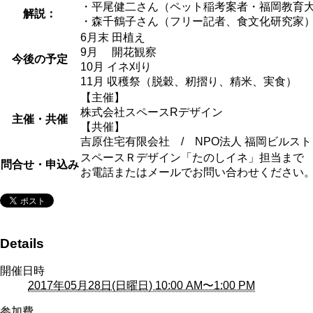
・平尾健二さん（ペット稲考案者・福岡教育
解説：
・森千鶴子さん（フリー記者、食文化研究家
6月末 田植え
9月 開花観察
今後の予定
10月 イネ刈り
11月 収穫祭（脱穀、籾摺り、精米、実食）
【主催】
株式会社スペースRデザイン
主催・共催
【共催】
吉原住宅有限会社 / NPO法人 福岡ビルス
スペースＲデザイン「たのしイネ」担当ま
問合せ・申込み
お電話またはメールでお問い合わせください
Details
開催日時
2017年05月28日(日曜日) 10:00 AM〜1:00 PM
参加費