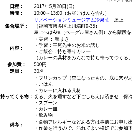
日程：
2017年5月28日(日)
時間：
10:00～13:00（お昼ごはんを含む）
リノベーションミュージアム冷泉荘
屋上
集合場所：
（福岡市博多区上川端町9-35）
屋上へはA棟（ベーグル屋さん側）から階段を
・実習 ： 種まき
・学習：平尾先生のお米の話し
内容：
・ご飯会：持ち寄りカレ―
（カレーの具材をみんなで持ち寄ってつくる
参加費：
500円
定員：
30名
・プリンカップ（空になったもの、底に穴が
・ごはん
・カレーに入れる具材
持ってくる物：
切る、火を通すなど下ごしらえは済ませ、保
・スプーン
・カレー皿
・飲み物
・食物アレルギーなどある方は事前にお申し
備考：
・作業を行うので、汚れてよい格好でご参加