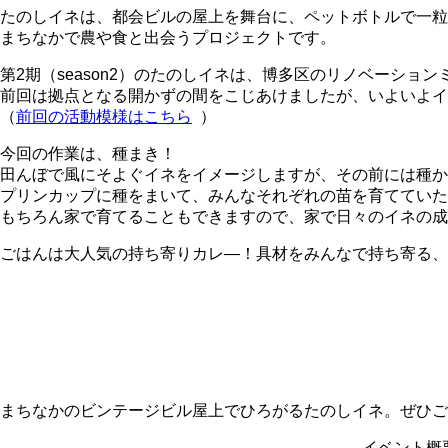
たのしイネは、都会ビルの屋上を舞台に、ペットボトルで一
まちなかで農や食と出会うプロジェクトです。
第2期（season2）のたのしイネは、博多区のリノベーショ
前回は拠点となる開かずの間をこじあけましたが、いよいよイ
（
前回の活動模様はこちら
）
今回の作業は、種まき！
田んぼで風にそよぐイネをイメージしますが、その前には種か
プリンカップに種をまいて、みんなそれぞれの苗を育てていた
もちろん家で育てることもできますので、家で日々のイネの成
ごはんは大人気の持ち寄りカレ―！具材をみんなで持ち寄る、
まちなかのビンテージビル屋上でひろがるたのしイネ。ぜひご
イベント概