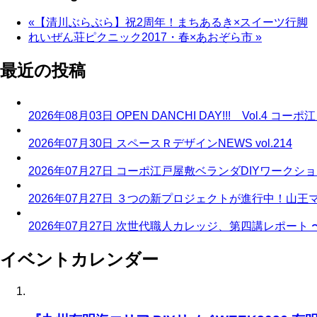
«
【清川ぶらぶら】祝2周年！まちあるき×スイーツ行脚
れいぜん荘ピクニック2017・春×あおぞら市
»
最近の投稿
2026年08月03日
OPEN DANCHI DAY!!! Vol.
2026年07月30日
スペースＲデザインNEWS vol.214
2026年07月27日
コーポ江戸屋敷ベランダDIYワークシ
2026年07月27日
３つの新プロジェクトが進行中！山王
2026年07月27日
次世代職人カレッジ、第四講レポート 
イベントカレンダー