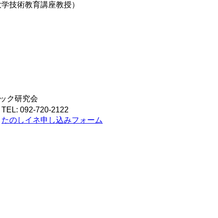
大学技術教育講
座教授）
）
トック研究会
で
TEL: 092-720-2122
。
たのしイネ申し込みフォーム