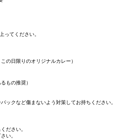
上ってくだ
さい。
、この日限り
のオリジナルカレー）
あるもの推奨
）
冷パックなど
傷まないよう対策してお持ちください。
出ください。
下さい。