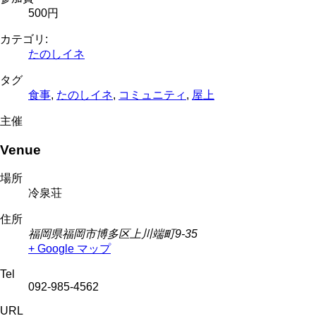
500円
カテゴリ:
たのしイネ
タグ
食事
,
たのしイネ
,
コミュニティ
,
屋上
主催
Venue
場所
冷泉荘
住所
福岡県福岡市博多区上川端町9-35
+ Google マップ
Tel
092-985-4562
URL