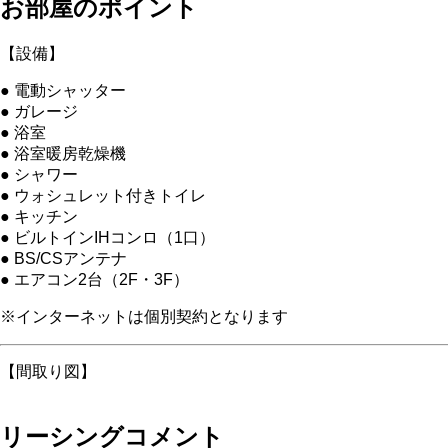
お部屋のポイント
【設備】
● 電動シャッター
● ガレージ
● 浴室
● 浴室暖房乾燥機
● シャワー
● ウォシュレット付きトイレ
● キッチン
● ビルトインIHコンロ（1口）
● BS/CSアンテナ
● エアコン2台（2F・3F）
※インターネットは個別契約となります
【間取り図】
リーシングコメント