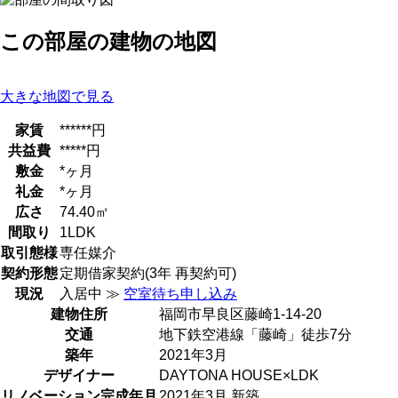
この部屋の建物の地図
大きな地図で見る
家賃
******円
共益費
*****円
敷金
*ヶ月
礼金
*ヶ月
広さ
74.40㎡
間取り
1LDK
取引態様
専任媒介
契約形態
定期借家契約(3年 再契約可)
現況
入居中 ≫
空室待ち申し込み
建物住所
福岡市早良区藤崎1-14-20
交通
地下鉄空港線「藤崎」徒歩7分
築年
2021年3月
デザイナー
DAYTONA HOUSE×LDK
リノベーション完成年月
2021年3月 新築