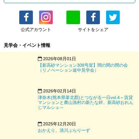
「やっぱり定番でしょ」
公式アカウント
サイトをシェア
間取りは1ＬＤＫ。
見学会・イベント情報
白を基調とした壁面と天井、
床はオール無垢フローリングというシンプルでナチュラルな空
2026年08月01日
間です。
【新高砂マンション308号室】間の間の間の会
（リノベーション途中見学会）
この広いＬＤＫと室内のテイスト。
合わせるインテリアの幅も広がり、家具の配置も自由自在。
2026年02月14日
模様替えも楽しくなりそうです。
津奈木(熊本県葦北郡)とつながる一日vol.4～賃貸
マンションと農山漁村の新たな絆。新高砂おれん
じマルシェ～
2025年12月20日
おかえり。清川ぶらりーず
そして、魅力的なのが収納量。
玄関、廊下、洋室に加え、室内には2つの稼働式収納まで付い