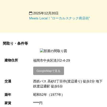
ています。
2025年12月20日
Meets Local！”ローカルスナック商店街”
この部屋は派手なデザインではなく、何かを主張するようなデ
間取り・条件等
ザインでもありません。
飽きのこないシンプルな空間だからこそ、
建物住所
福岡市中央区清川2-4-29
多くの方のライフスタイルを受け入れ、心地よく過ごすことが
できるのではないでしょうか。
GoogleMapで見る
交通
西鉄バス 高砂2丁目停(渡辺通り) 徒歩2分 地下
個人的には、とがったデザインもレトロで雰囲気たっぷりの部
鉄渡辺通駅 徒歩5分
屋も好きですが、
築年
昭和52年（1977年）
この部屋を見ると「やっぱ住むならナチュラル系の定番デザイ
ンでしょっ！」と思うわけです。
家賃
*****円