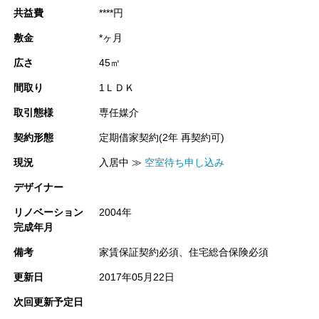
共益費
****円
スペースＲデザイン 小林
敷金
*ヶ月
広さ
45㎡
コメントを閉じる
間取り
1ＬＤＫ
取引態様
専任媒介
契約形態
定期借家契約(2年 再契約可)
現況
入居中 ≫
空室待ち申し込み
デザイナー
リノベーション
2004年
完成年月
備考
家賃保証契約必須、住宅総合保険必須
更新日
2017年05月22日
次回更新予定日