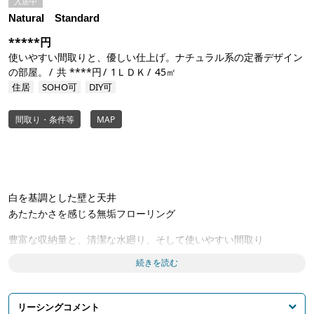
入居中
Natural Standard
*****円
使いやすい間取りと、優しい仕上げ。ナチュラル系の定番デザイン
の部屋。
共 ****円
1ＬＤＫ
45㎡
住居
SOHO可
DIY可
間取り・条件等
MAP
白を基調とした壁と天井
あたたかさを感じる無垢フローリング
豊富な収納量と、清潔な水廻り、そして使いやすい間取り
続きを読む
長く住むほどに心地よさが感じられる
シンプルでナチュラルな空間です
リーシングコメント