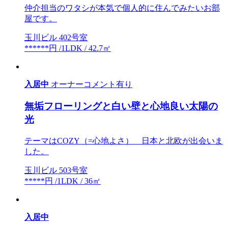
仲介担当のワタシが本気で個人的に住んでみたいお部
屋です。
玉川ビル 402号室
******円 /1LDK / 42.7㎡
入居中
オーナーコメント有り
無垢フローリングと白い壁と心地良い太陽の
光
テーマはCOZY（=心地よさ） 日本と北欧が出会いま
した。
玉川ビル 503号室
*****円 /1LDK / 36㎡
入居中