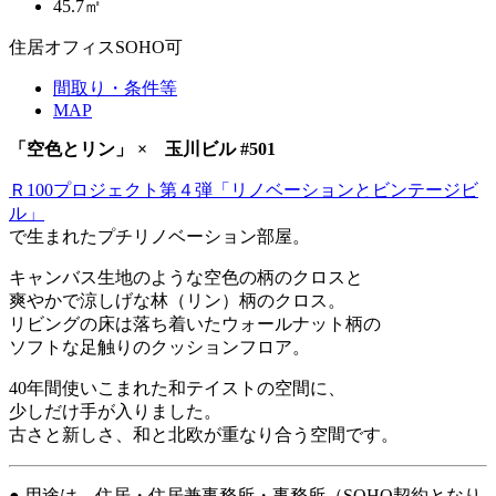
45.7㎡
住居
オフィス
SOHO可
間取り・条件等
MAP
「空色とリン」 × 玉川ビル #501
Ｒ100プロジェクト第４弾「リノベーションとビンテージビ
ル」
で生まれたプチリノベーション部屋。
キャンバス生地のような空色の柄のクロスと
爽やかで涼しげな林（リン）柄のクロス。
リビングの床は落ち着いたウォールナット柄の
ソフトな足触りのクッションフロア。
40年間使いこまれた和テイストの空間に、
少しだけ手が入りました。
古さと新しさ、和と北欧が重なり合う空間です。
● 用途は、住居・住居兼事務所・事務所（SOHO契約となり