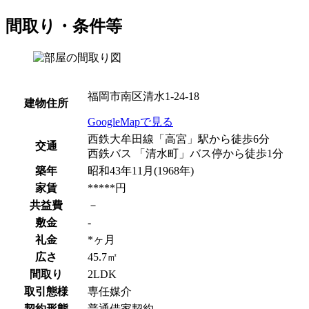
間取り・条件等
福岡市南区清水1-24-18
建物住所
GoogleMapで見る
西鉄大牟田線「高宮」駅から徒歩6分
交通
西鉄バス 「清水町」バス停から徒歩1分
築年
昭和43年11月(1968年)
家賃
*****円
共益費
－
敷金
-
礼金
*ヶ月
広さ
45.7㎡
間取り
2LDK
取引態様
専任媒介
契約形態
普通借家契約