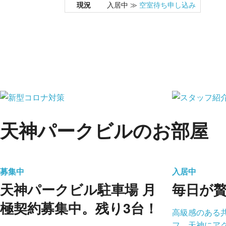
現況
入居中 ≫
空室待ち申し込み
天神パークビルのお部屋
募集中
入居中
天神パークビル駐車場 月
毎日が
極契約募集中。残り3台！
高級感のある
フ。天神にア