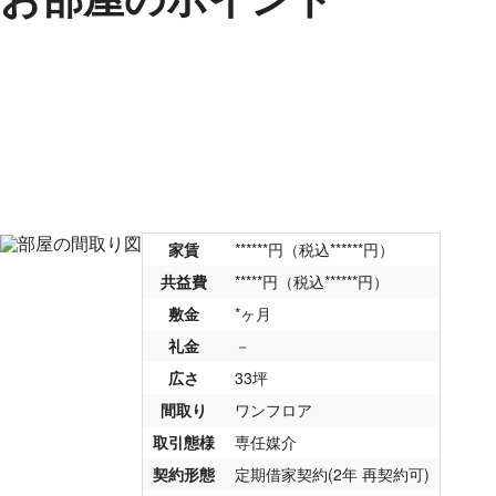
家賃
******円（税込******円）
共益費
*****円（税込******円）
敷金
*ヶ月
礼金
－
広さ
33坪
間取り
ワンフロア
取引態様
専任媒介
契約形態
定期借家契約(2年 再契約可)