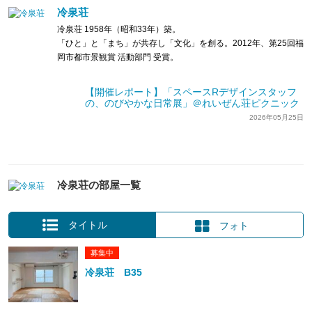
冷泉荘
冷泉荘 1958年（昭和33年）築。
「ひと」と「まち」が共存し「文化」を創る。2012年、第25回福
岡市都市景観賞 活動部門 受賞。
【開催レポート】「スペースRデザインスタッフ
の、のびやかな日常展」＠れいぜん荘ピクニック
2026年05月25日
冷泉荘の部屋一覧
タイトル
フォト
募集中
冷泉荘 B35