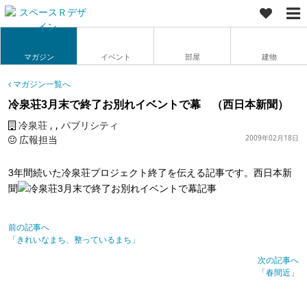
マガジン
イベント
部屋
建物
マガジン一覧へ
冷泉荘3月末で終了お別れイベントで幕 （西日本新聞）
冷泉荘
,
パブリシティ
広報担当
2009年02月18日
3年間続いた冷泉荘プロジェクト終了を伝える記事です。西日本新
聞
前の記事へ
「きれいなまち、整っているまち」
次の記事へ
「春間近」